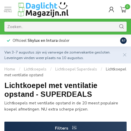
0
MENU
Officieel
Skylux en Intura
dealer
Actie
8.7
Van 3-7 augustus zijn wij vanwege de zomervakantie gesloten.
Leveringen vinden weer plaats na 10 augustus.
Home
/
Lichtkoepels
/
Lichtkoepel Superdeals
/
Lichtkoepel
met ventilatie opstand
Lichtkoepel met ventilatie
opstand - SUPERDEALS
Lichtkoepels met ventilatie opstand in de 20 meest populaire
koepel afmetingen. NU extra scherpe prijzen.
Filters