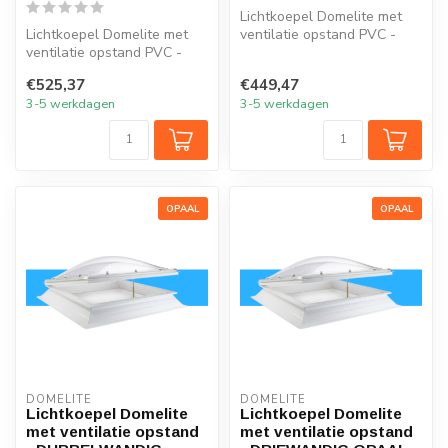
Lichtkoepel Domelite met
Lichtkoepel Domelite met
ventilatie opstand PVC -
ventilatie opstand PVC -
OPAAL ENKELWANDIG
glashelder DRIEWANDIG
acrylaat SU...
€525,37
€449,47
acrylaat...
3-5 werkdagen
3-5 werkdagen
OPAAL
OPAAL
DOMELITE
DOMELITE
Lichtkoepel Domelite
Lichtkoepel Domelite
met ventilatie opstand
met ventilatie opstand