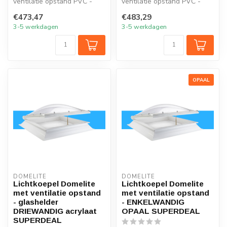
ventilatie opstand PVC -
ventilatie opstand PVC -
glashelder ENKELWANDIG
glashelder DUBBELWANDIG
€473,47
€483,29
acrylaa...
acryla...
3-5 werkdagen
3-5 werkdagen
OPAAL
DOMELITE
DOMELITE
Lichtkoepel Domelite
Lichtkoepel Domelite
met ventilatie opstand
met ventilatie opstand
- glashelder
- ENKELWANDIG
DRIEWANDIG acrylaat
OPAAL SUPERDEAL
SUPERDEAL