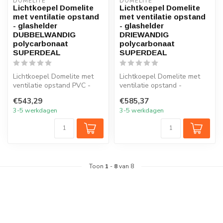
DOMELITE
DOMELITE
Lichtkoepel Domelite
Lichtkoepel Domelite
met ventilatie opstand
met ventilatie opstand
- glashelder
- glashelder
DUBBELWANDIG
DRIEWANDIG
polycarbonaat
polycarbonaat
SUPERDEAL
SUPERDEAL
Lichtkoepel Domelite met
Lichtkoepel Domelite met
ventilatie opstand PVC -
ventilatie opstand -
glashelder DUBBELWANDIG
glashelder DRIEWANDIG
€543,29
€585,37
polyca...
polycarbona...
3-5 werkdagen
3-5 werkdagen
Toon
1
-
8
van 8