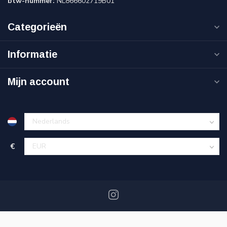
btw-nummer:
NL866602719B01
Categorieën
Informatie
Mijn account
€