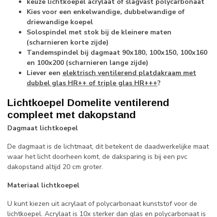
keuze lichtkoepel acrylaat of slagvast polycarbonaat
Kies voor een enkelwandige, dubbelwandige of
driewandige koepel
Solospindel met stok bij de kleinere maten
(scharnieren korte zijde)
Tandemspindel bij dagmaat 90x180, 100x150, 100x160
en 100x200 (scharnieren lange zijde)
Liever een
elektrisch ventilerend platdakraam met
dubbel glas HR++ of triple glas HR+++
?
Lichtkoepel Domelite ventilerend
compleet met dakopstand
Dagmaat lichtkoepel
De dagmaat is de lichtmaat, dit betekent de daadwerkelijke maat
waar het licht doorheen komt, de daksparing is bij een pvc
dakopstand altijd 20 cm groter.
Materiaal lichtkoepel
U kunt kiezen uit acrylaat of polycarbonaat kunststof voor de
lichtkoepel. Acrylaat is 10x sterker dan glas en polycarbonaat is