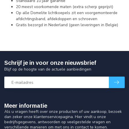
Standaard 10 jaar garantie
20 meest voorkomende maten (extra scherp geprijst)
Op alle Domelite lichtkoepels zit een voorgemonteerde
afdichtingsband, afdekdoppen en schroeven
Gratis bezorgd in Nederland (geen leveringen in Belgie)
Schrijf je in voor onze nieuwsbrief
Blijf op de hoogte van de actuele aanbiedingen
Meer informatie
Als u vragen heeft over onze producten of uw aankoop, bezoek
dan zeker onze klantenservicepagina. Hier vindt u onze
bedrijfsgegevens, antwoorden op veelgestelde vragen en
verschillende manieren om met ons in contact te komen.