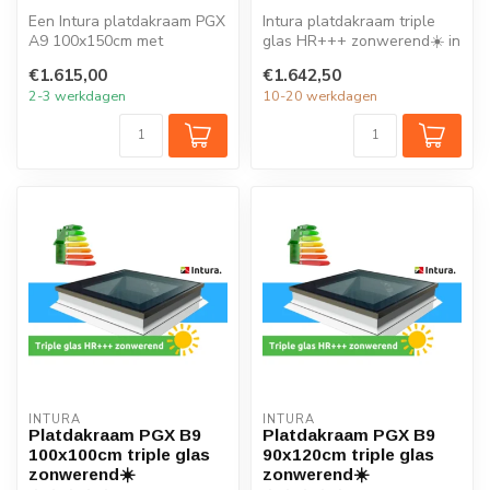
Een Intura platdakraam PGX
Intura platdakraam triple
A9 100x150cm met
glas HR+++ zonwerend☀️ in
zonwerend glas verlicht elk
de maat 60x120cm is ideaal
€1.615,00
€1.642,50
vertrek ...
...
2-3 werkdagen
10-20 werkdagen
INTURA
INTURA
Platdakraam PGX B9
Platdakraam PGX B9
100x100cm triple glas
90x120cm triple glas
zonwerend☀️
zonwerend☀️