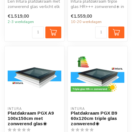
Een Intura platdakraam met
Intura platdakraam triple
zonwerend glas verlicht elk
glas HR+++ zonwerend☀️ in
vertrek onder het platte ...
de maat 90x90cm is ideaal
€1.519,00
€1.559,00
vo...
2-3 werkdagen
10-20 werkdagen
INTURA
INTURA
Platdakraam PGX A9
Platdakraam PGX B9
100x150cm met
60x120cm triple glas
zonwerend glas☀️
zonwerend☀️