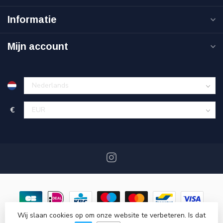
Informatie
Mijn account
€
Wij slaan cookies op om onze website te verbeteren. Is dat
© Copyright 2026 DaglichtMagazijn.nl
- Powered by
Lightspeed
-