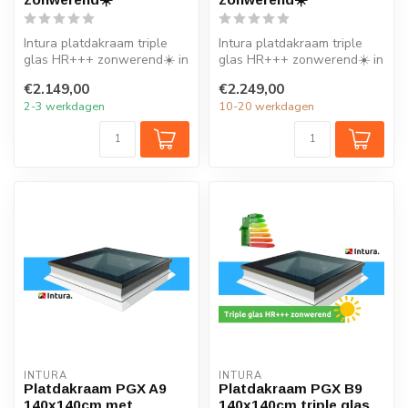
Intura platdakraam triple
Intura platdakraam triple
glas HR+++ zonwerend☀️ in
glas HR+++ zonwerend☀️ in
de maat 120x120cm is
de maat 100x150cm is
€2.149,00
€2.249,00
ideaal ...
ideaal ...
2-3 werkdagen
10-20 werkdagen
INTURA
INTURA
Platdakraam PGX A9
Platdakraam PGX B9
140x140cm met
140x140cm triple glas