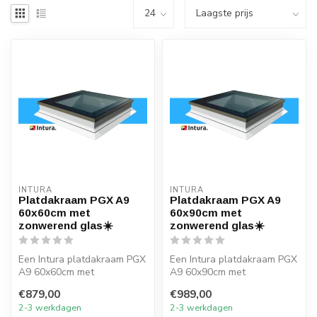
INTURA
INTURA
Platdakraam PGX A9
Platdakraam PGX A9
60x60cm met
60x90cm met
zonwerend glas☀️
zonwerend glas☀️
Een Intura platdakraam PGX
Een Intura platdakraam PGX
A9 60x60cm met
A9 60x90cm met
zonwerend glas verlicht elk
zonwerend glas verlicht elk
€879,00
€989,00
vertrek on...
vertrek ...
2-3 werkdagen
2-3 werkdagen