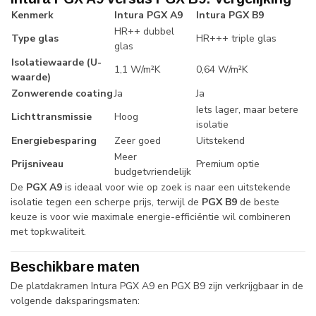
Kenmerk
Intura PGX A9
Intura PGX B9
HR++ dubbel
Type glas
HR+++ triple glas
glas
Isolatiewaarde (U-
1,1 W/m²K
0,64 W/m²K
waarde)
Zonwerende coating
Ja
Ja
Iets lager, maar betere
Lichttransmissie
Hoog
isolatie
Energiebesparing
Zeer goed
Uitstekend
Meer
Prijsniveau
Premium optie
budgetvriendelijk
De
PGX A9
is ideaal voor wie op zoek is naar een uitstekende
isolatie tegen een scherpe prijs, terwijl de
PGX B9
de beste
keuze is voor wie maximale energie-efficiëntie wil combineren
met topkwaliteit.
Beschikbare maten
De platdakramen Intura PGX A9 en PGX B9 zijn verkrijgbaar in de
volgende daksparingsmaten: