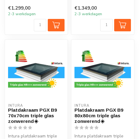
zonwerend glas verlicht elk
zonwerend glas verlicht elk
€1.299,00
€1.349,00
vertrek ...
vertrek o...
2-3 werkdagen
2-3 werkdagen
INTURA
INTURA
Platdakraam PGX B9
Platdakraam PGX B9
70x70cm triple glas
80x80cm triple glas
zonwerend☀️
zonwerend☀️
Intura platdakraam triple
Intura platdakraam triple