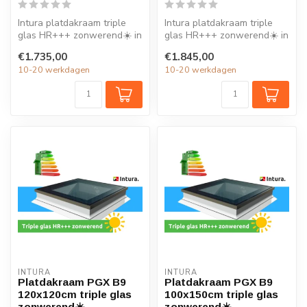
Intura platdakraam triple
Intura platdakraam triple
glas HR+++ zonwerend☀️ in
glas HR+++ zonwerend☀️ in
de maat 100x100cm is
de maat 90x120cm is ideaal
€1.735,00
€1.845,00
ideaal ...
v...
10-20 werkdagen
10-20 werkdagen
INTURA
INTURA
Platdakraam PGX B9
Platdakraam PGX B9
120x120cm triple glas
100x150cm triple glas
zonwerend☀️
zonwerend☀️