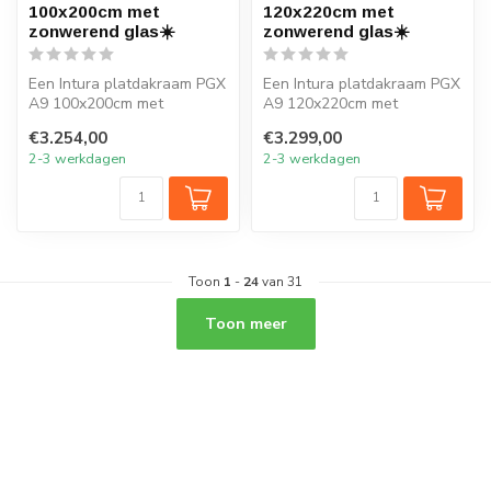
100x200cm met
120x220cm met
zonwerend glas☀️
zonwerend glas☀️
Een Intura platdakraam PGX
Een Intura platdakraam PGX
A9 100x200cm met
A9 120x220cm met
zonwerend glas verlicht elk
zonwerend glas verlicht elk
€3.254,00
€3.299,00
vertrek ...
vertrek ...
2-3 werkdagen
2-3 werkdagen
Toon
1
-
24
van 31
Toon meer