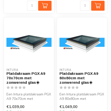
INTURA
INTURA
Platdakraam PGX A9
Platdakraam PGX A9
70x70cm met
80x80cm met
zonwerend glas☀️
zonwerend glas☀️
Een Intura platdakraam PGX
Een Intura platdakraam PGX
A9 70x70cm met
A9 80x80cm met
zonwerend glas verlicht elk
zonwerend glas verlicht elk
€1.039,00
€1.049,00
vertrek on...
vertrek on...