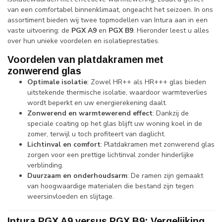
van een comfortabel binnenklimaat, ongeacht het seizoen. In ons
assortiment bieden wij twee topmodellen van Intura aan in een
vaste uitvoering: de
PGX A9
en
PGX B9
. Hieronder leest u alles
over hun unieke voordelen en isolatieprestaties.
Voordelen van platdakramen met
zonwerend glas
Optimale isolatie
: Zowel HR++ als HR+++ glas bieden
uitstekende thermische isolatie, waardoor warmteverlies
wordt beperkt en uw energierekening daalt.
Zonwerend en warmtewerend effect
: Dankzij de
speciale coating op het glas blijft uw woning koel in de
zomer, terwijl u toch profiteert van daglicht.
Lichtinval en comfort
: Platdakramen met zonwerend glas
zorgen voor een prettige lichtinval zonder hinderlijke
verblinding.
Duurzaam en onderhoudsarm
: De ramen zijn gemaakt
van hoogwaardige materialen die bestand zijn tegen
weersinvloeden en slijtage.
Intura PGX A9 versus PGX B9: Vergelijking