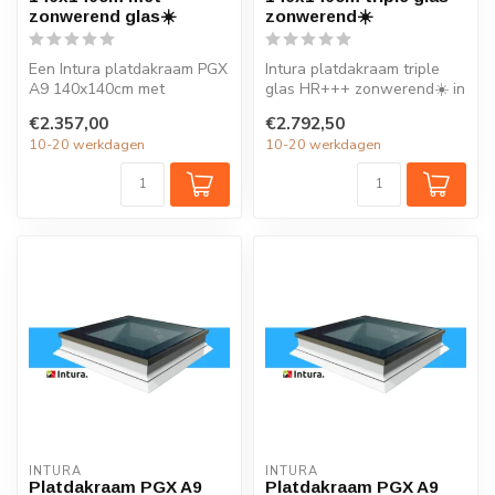
zonwerend glas☀️
zonwerend☀️
Een Intura platdakraam PGX
Intura platdakraam triple
A9 140x140cm met
glas HR+++ zonwerend☀️ in
zonwerend glas verlicht elk
de maat 140x140cm is
€2.357,00
€2.792,50
vertrek ...
ideaal ...
10-20 werkdagen
10-20 werkdagen
INTURA
INTURA
Platdakraam PGX A9
Platdakraam PGX A9