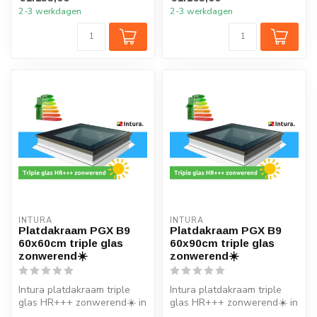
vertrek o...
vertrek on...
2-3 werkdagen
2-3 werkdagen
INTURA
INTURA
Platdakraam PGX B9
Platdakraam PGX B9
60x60cm triple glas
60x90cm triple glas
zonwerend☀️
zonwerend☀️
Intura platdakraam triple
Intura platdakraam triple
glas HR+++ zonwerend☀️ in
glas HR+++ zonwerend☀️ in
de maat 60x60cm is ideaal
de maat 60x90cm is ideaal