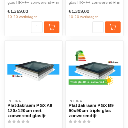
glas HR+++ zonwerend☀️ in
glas HR+++ zonwerend☀️ in
de maat 70x70cm is ideaal
de maat 80x80cm is ideaal
€1.369,00
€1.399,00
vo...
vo...
10-20 werkdagen
10-20 werkdagen
INTURA
INTURA
Platdakraam PGX A9
Platdakraam PGX B9
120x120cm met
90x90cm triple glas
zonwerend glas☀️
zonwerend☀️