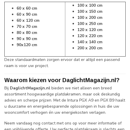
100 x 100 cm
60 x 60 cm
100 x 150 cm
60 x 90 cm
100 x 200 cm
60 x 120 cm
100 x 250 cm
70 x 70 cm
120 x 120 cm
80 x 80 cm
120 x 220 cm
90 x 90 cm
140 x 140 cm
90x120 cm
200 x 200 cm
Deze standaardmaten zorgen ervoor dat er altijd een passend
raam is voor uw project.
Waarom kiezen voor DaglichtMagazijn.nl?
Bij
DaglichtMagazijn.nl
bieden we niet alleen een breed
assortiment hoogwaardige platdakramen, maar ook deskundig
advies en scherpe prijzen. Met de Intura PGX A9 en PGX B9 haalt
u duurzame en energiebesparende oplossingen in huis die uw
wooncomfort verhogen én uw energiekosten verlagen.
Neem vandaag nog contact met ons op voor meer informatie of
een vrijblijvende offerte. Uw perfecte platdakraam is slechts een