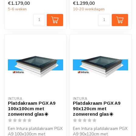
€1.179,00
€1.299,00
vo...
vo...
5-6 weken
10-20 werkdagen
INTURA
INTURA
Platdakraam PGX A9
Platdakraam PGX A9
100x100cm met
90x120cm met
zonwerend glas☀️
zonwerend glas☀️
Een Intura platdakraam PGX
Een Intura platdakraam PGX
A9 100x100cm met
A9 90x120cm met