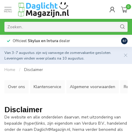
0
MENU
Officieel
Skylux en Intura
dealer
Actie
8.7
Van 3-7 augustus zijn wij vanwege de zomervakantie gesloten.
Leveringen vinden weer plaats na 10 augustus.
Home
/
Disclaimer
Over ons
Klantenservice
Algemene voorwaarden
Reto
Disclaimer
De website en alle onderdelen daarvan, met uitzondering van
bepaalde (hyper)links, zijn eigendom van Verduro B.V., handelend
onder de naam DaglichtMagazijn.nl, hierna verder benoemd als