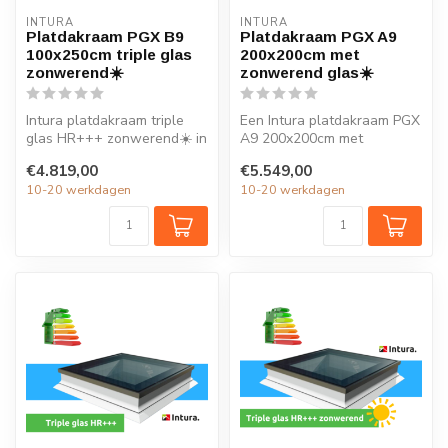
INTURA
INTURA
Platdakraam PGX B9
Platdakraam PGX A9
100x250cm triple glas
200x200cm met
zonwerend☀️
zonwerend glas☀️
Intura platdakraam triple
Een Intura platdakraam PGX
glas HR+++ zonwerend☀️ in
A9 200x200cm met
de maat 100x250cm is
zonwerend glas verlicht elk
€4.819,00
€5.549,00
ideaal...
vertrek ...
10-20 werkdagen
10-20 werkdagen