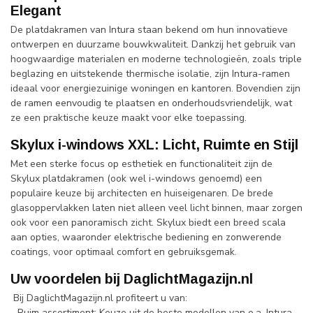
Elegant
De platdakramen van Intura staan bekend om hun innovatieve
ontwerpen en duurzame bouwkwaliteit. Dankzij het gebruik van
hoogwaardige materialen en moderne technologieën, zoals triple
beglazing en uitstekende thermische isolatie, zijn Intura-ramen
ideaal voor energiezuinige woningen en kantoren. Bovendien zijn
de ramen eenvoudig te plaatsen en onderhoudsvriendelijk, wat
ze een praktische keuze maakt voor elke toepassing.
Skylux i-windows XXL: Licht, Ruimte en Stijl
Met een sterke focus op esthetiek en functionaliteit zijn de
Skylux platdakramen (ook wel i-windows genoemd) een
populaire keuze bij architecten en huiseigenaren. De brede
glasoppervlakken laten niet alleen veel licht binnen, maar zorgen
ook voor een panoramisch zicht. Skylux biedt een breed scala
aan opties, waaronder elektrische bediening en zonwerende
coatings, voor optimaal comfort en gebruiksgemak.
Uw voordelen bij DaglichtMagazijn.nl
Bij DaglichtMagazijn.nl profiteert u van:
- Ruim assortiment: Keuze uit de beste modellen van o.a. Intura