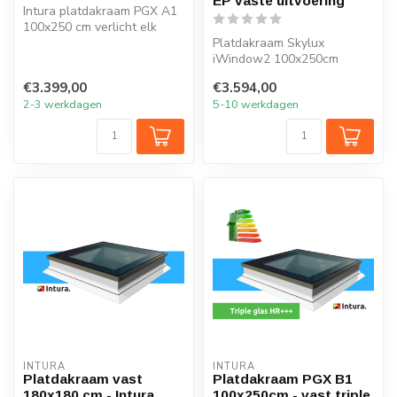
EP vaste uitvoering
Intura platdakraam PGX A1
100x250 cm verlicht elk
vertrek onder het platte dak
Platdakraam Skylux
m...
iWindow2 100x250cm
HR++ glas
€3.399,00
€3.594,00
2-3 werkdagen
5-10 werkdagen
INTURA
INTURA
Platdakraam vast
Platdakraam PGX B1
180x180 cm - Intura
100x250cm - vast triple