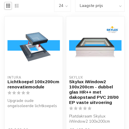
INTURA
SKYLUX
Lichtkoepel 100x200cm
Skylux iWindow2
renovatiemodule
100x200cm - dubbel
glas HR++ met
dakopstand PVC 20/00
Upgrade oude
EP vaste uitvoering
ongeïsoleerde lichtkoepels
in de maat 100x200cm met
de nieuwe licht...
Platdakraam Skylux
iWindow2 100x200cm
HR++ glas