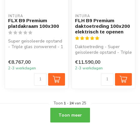
INTURA
INTURA
FLX B9 Premium
FLH B9 Premium
platdakraam 100x300
daktoetreding 100x200
elektrisch te openen
Super geisoleerde opstand
- Triple glas zonwerend - 1
Daktoetreding - Super
glasveld
geïsoleerde opstand - Triple
glas zonwerend - 1
€8.767,00
€11.590,00
glasveld
2-3 werkdagen
2-3 werkdagen
Toon
1
-
24
van 25
Toon meer