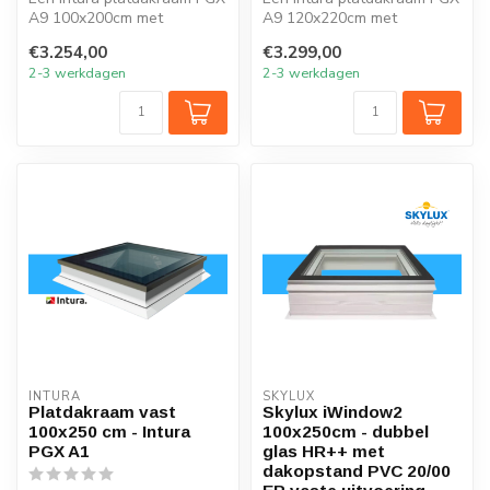
A9 100x200cm met
A9 120x220cm met
zonwerend glas verlicht elk
zonwerend glas verlicht elk
€3.254,00
€3.299,00
vertrek ...
vertrek ...
2-3 werkdagen
2-3 werkdagen
INTURA
SKYLUX
Platdakraam vast
Skylux iWindow2
100x250 cm - Intura
100x250cm - dubbel
PGX A1
glas HR++ met
dakopstand PVC 20/00