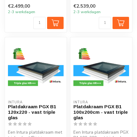
vertrek onder het platte dak
vertrek onder het platte dak
€2.499,00
€2.539,00
m...
m...
2-3 werkdagen
2-3 werkdagen
INTURA
INTURA
Platdakraam PGX B1
Platdakraam PGX B1
120x220 - vast triple
100x200cm - vast triple
glas
glas
Een Intura platdakraam met
Een Intura platdakraam PGX