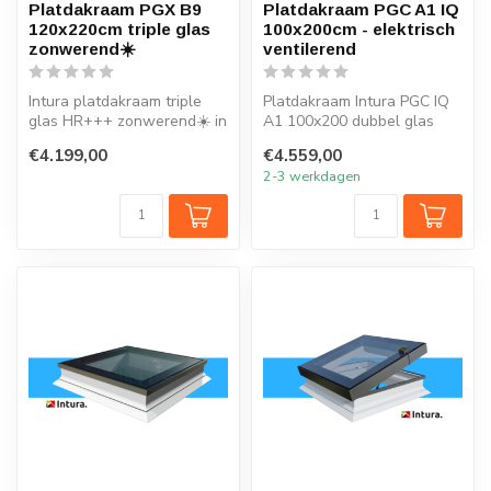
Platdakraam PGX B9
Platdakraam PGC A1 IQ
120x220cm triple glas
100x200cm - elektrisch
zonwerend☀️
ventilerend
Intura platdakraam triple
Platdakraam Intura PGC IQ
glas HR+++ zonwerend☀️ in
A1 100x200 dubbel glas
de maat 120x220cm is
HR++ open en sluit je
€4.199,00
€4.559,00
ideaal ...
eenvoudig...
2-3 werkdagen