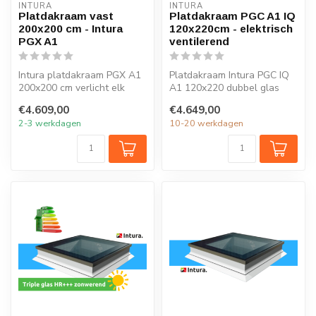
INTURA
INTURA
Platdakraam vast
Platdakraam PGC A1 IQ
200x200 cm - Intura
120x220cm - elektrisch
PGX A1
ventilerend
Intura platdakraam PGX A1
Platdakraam Intura PGC IQ
200x200 cm verlicht elk
A1 120x220 dubbel glas
vertrek onder het platte dak
HR++ open en sluit je
€4.609,00
€4.649,00
m...
eenvoudig...
2-3 werkdagen
10-20 werkdagen