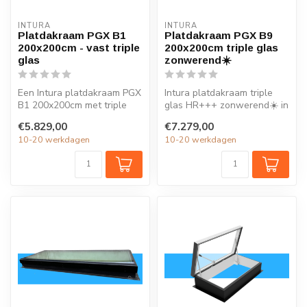
INTURA
INTURA
Platdakraam PGX B1
Platdakraam PGX B9
200x200cm - vast triple
200x200cm triple glas
glas
zonwerend☀️
Een Intura platdakraam PGX
Intura platdakraam triple
B1 200x200cm met triple
glas HR+++ zonwerend☀️ in
glas HR+++ verlicht elk
de maat 200x200cm is
€5.829,00
€7.279,00
vertr...
ideaal...
10-20 werkdagen
10-20 werkdagen