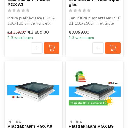
PGX A1
glas
Intura platdakraam PGX A1
Een Intura platdakraam PGX
180x180 cm verlicht elk
B1 100x250cm met triple
vertrek onder het platte dak
glas HR+++ verlicht elk
€3.859,00
€3.859,00
€4.339,00
m...
vertr...
2-3 werkdagen
2-3 werkdagen
INTURA
INTURA
Platdakraam PGX A9
Platdakraam PGX B9