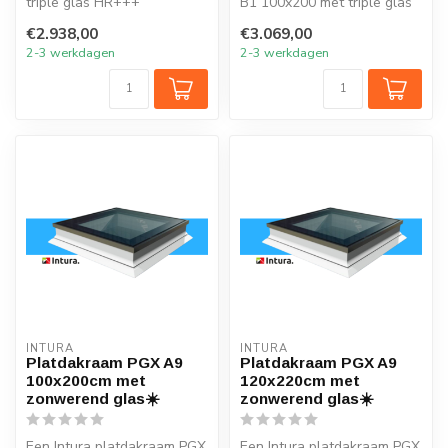
triple glas HR+++
B1 100x200 met triple glas
120x220cm verlicht elk
HR+++ verlicht elk vertre...
€2.938,00
€3.069,00
vertrek onde...
2-3 werkdagen
2-3 werkdagen
INTURA
INTURA
Platdakraam PGX A9
Platdakraam PGX A9
100x200cm met
120x220cm met
zonwerend glas☀️
zonwerend glas☀️
Een Intura platdakraam PGX
Een Intura platdakraam PGX