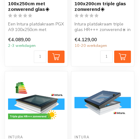
100x250cm met
100x200cm triple glas
zonwerend glas☀️
zonwerend☀️
Een Intura platdakraam PGX
Intura platdakraam triple
A9 100x250cm met
glas HR+++ zonwerend☀️ in
zonwerend glas verlicht elk
de maat 100x200cm is
€4.089,00
€4.129,00
vertrek...
ideaal...
2-3 werkdagen
10-20 werkdagen
INTURA
INTURA