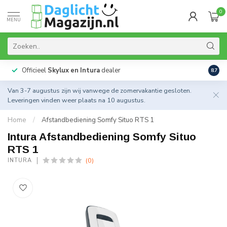
0
MENU
Officieel
Skylux en Intura
dealer
Actie
8.7
Van 3-7 augustus zijn wij vanwege de zomervakantie gesloten.
Leveringen vinden weer plaats na 10 augustus.
Home
/
Afstandbediening Somfy Situo RTS 1
Intura Afstandbediening Somfy Situo
RTS 1
(0)
INTURA