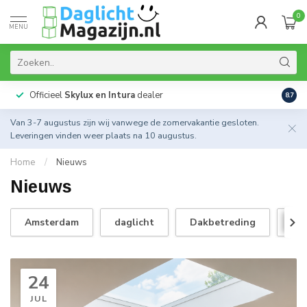
0
MENU
Officieel
Skylux en Intura
dealer
Actie
8.7
Van 3-7 augustus zijn wij vanwege de zomervakantie gesloten.
Leveringen vinden weer plaats na 10 augustus.
Home
/
Nieuws
Nieuws
Amsterdam
daglicht
Dakbetreding
da
24
JUL