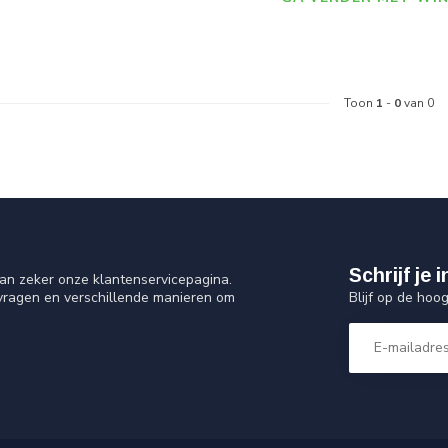
Toon
1
-
0
van 0
Schrijf je
an zeker onze klantenservicepagina.
Blijf op de hoo
 vragen en verschillende manieren om