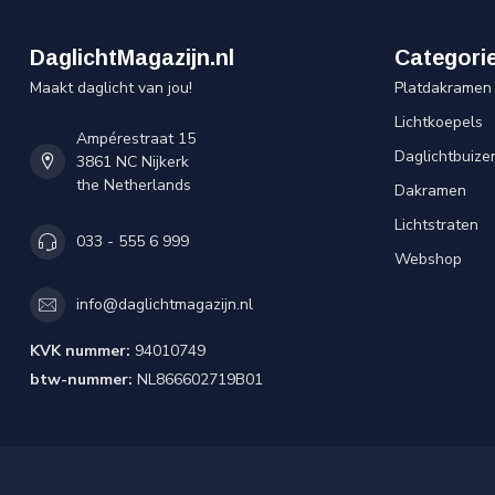
DaglichtMagazijn.nl
Categori
Maakt daglicht van jou!
Platdakramen
Lichtkoepels
Ampérestraat 15
Daglichtbuize
3861 NC Nijkerk
the Netherlands
Dakramen
Lichtstraten
033 - 555 6 999
Webshop
info@daglichtmagazijn.nl
KVK nummer:
94010749
btw-nummer:
NL866602719B01