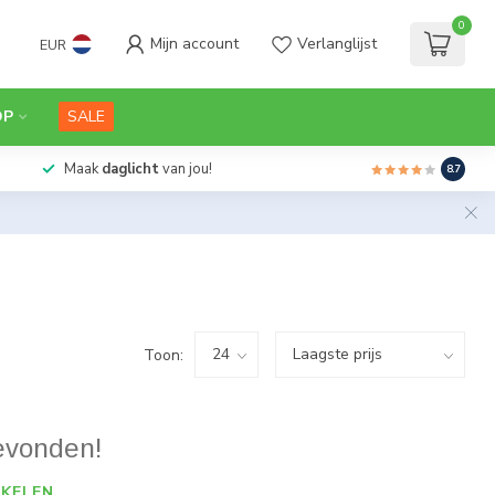
0
Mijn account
Verlanglijst
EUR
OP
SALE
Maak
daglicht
van jou!
8.7
Toon:
evonden!
KELEN