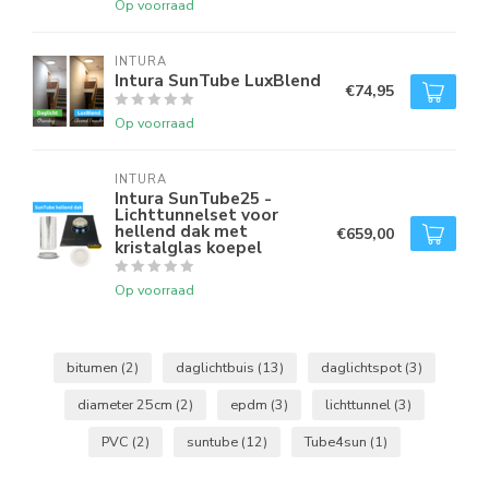
Op voorraad
INTURA
Intura SunTube LuxBlend
€74,95
Op voorraad
INTURA
Intura SunTube25 -
Lichttunnelset voor
hellend dak met
€659,00
kristalglas koepel
Op voorraad
bitumen
(2)
daglichtbuis
(13)
daglichtspot
(3)
diameter 25cm
(2)
epdm
(3)
lichttunnel
(3)
PVC
(2)
suntube
(12)
Tube4sun
(1)