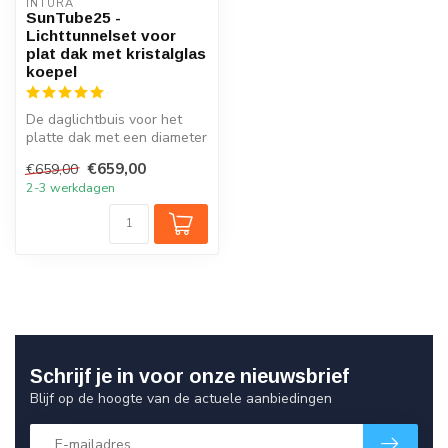
INTURA
SunTube25 -
Lichttunnelset voor
plat dak met kristalglas
koepel
De daglichtbuis voor het
platte dak met een diameter
van 25cm en koepel van
€659,00
€659,00
kris...
2-3 werkdagen
Schrijf je in voor onze nieuwsbrief
Blijf op de hoogte van de actuele aanbiedingen