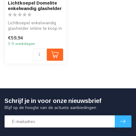
Lichtkoepel Domelite
enkelwandig glashelder
Lichtkoepel enkelwandig
glashelder online te koop in
20 maten. Snelle levering
€59,94
e...
3-5 werkdagen
Schrijf je in voor onze nieuwsbrief
Blijf op de hoogte van de actuele aanbiedingen