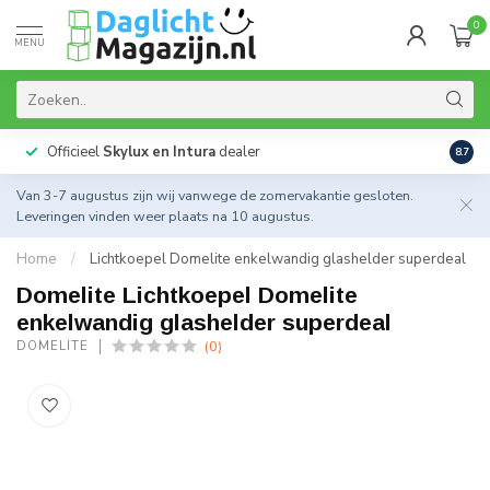
0
MENU
Officieel
Skylux en Intura
dealer
Actie
8.7
Van 3-7 augustus zijn wij vanwege de zomervakantie gesloten.
Leveringen vinden weer plaats na 10 augustus.
Home
/
Lichtkoepel Domelite enkelwandig glashelder superdeal
Domelite Lichtkoepel Domelite
enkelwandig glashelder superdeal
(0)
DOMELITE