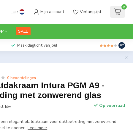
0
Mijn account
Verlanglijst
EUR
OP
SALE
Maak
daglicht
van jou!
8.7
0 beoordelingen
atdakraam Intura PGM A9 -
eding met zonwerend glas
Op voorraad
ncl. btw
s een elegant platdakraam voor daktoetreding met zonwerend
el te openen.
Lees meer
.