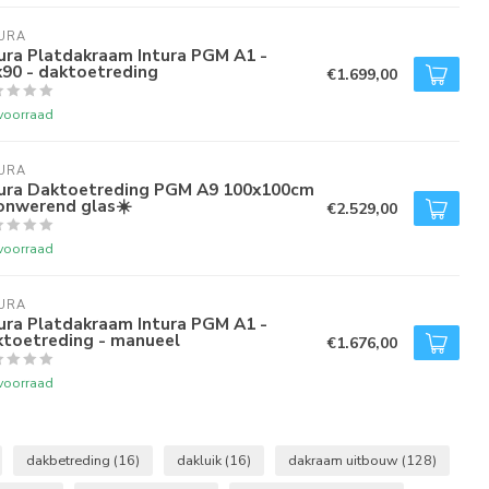
URA
ura Platdakraam Intura PGM A1 -
x90 - daktoetreding
€1.699,00
voorraad
URA
tura Daktoetreding PGM A9 100x100cm
onwerend glas☀️
€2.529,00
voorraad
URA
ura Platdakraam Intura PGM A1 -
ktoetreding - manueel
€1.676,00
voorraad
dakbetreding
(16)
dakluik
(16)
dakraam uitbouw
(128)