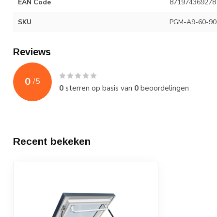
EAN Code
871974369278
SKU
PGM-A9-60-90-
Reviews
0
/
5
0
sterren op basis van
0
beoordelingen
Recent bekeken