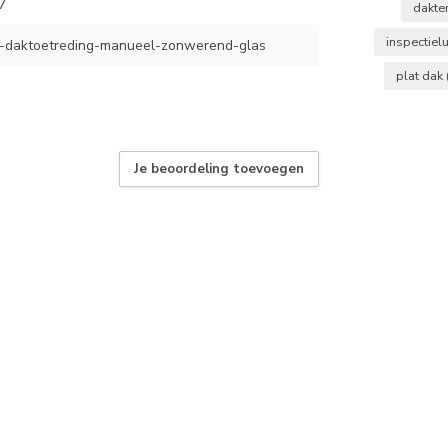
7
dakte
inspectiel
daktoetreding-manueel-zonwerend-glas
plat dak
Je beoordeling toevoegen