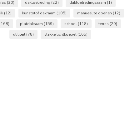
rras
(30)
daktoetreding
(22)
daktoetredingsraam
(1)
uik
(12)
kunststof dakraam
(105)
manueel te openen
(12)
(168)
platdakraam
(159)
school
(118)
terras
(20)
utiliteit
(78)
vlakke lichtkoepel
(165)