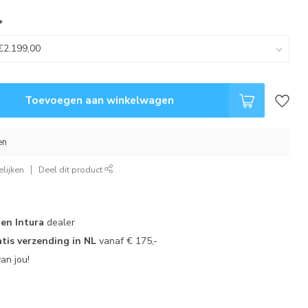
*
Toevoegen aan winkelwagen
en
lijken
Deel dit product
 en Intura
dealer
tis verzending in NL
vanaf € 175,-
an jou!