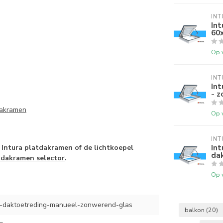
INT
Int
60
Op 
INT
In
- z
dakramen
Op 
INT
Int
Intura platdakramen of de lichtkoepel
da
tdakramen selector
.
Op 
daktoetreding-manueel-zonwerend-glas
balkon
(20)