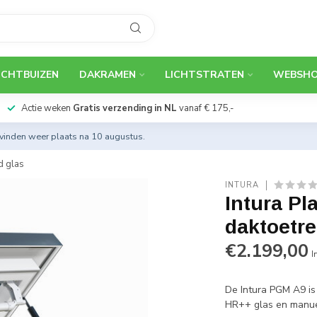
ICHTBUIZEN
DAKRAMEN
LICHTSTRATEN
WEBSH
Actie weken
Gratis verzending in NL
vanaf € 175,-
 vinden weer plaats na 10 augustus.
d glas
INTURA
Intura Pl
daktoetr
€2.199,00
I
De Intura PGM A9 i
HR++ glas en manue