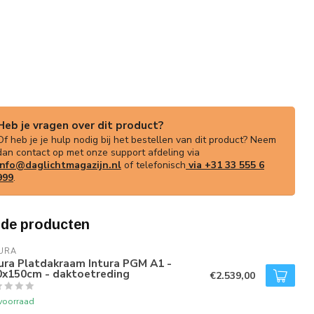
Heb je vragen over dit product?
Of heb je je hulp nodig bij het bestellen van dit product? Neem
dan contact op met onze support afdeling via
info@daglichtmagazijn.nl
of telefonisch
via +31 33 555 6
999
.
rde producten
URA
ura Platdakraam Intura PGM A1 -
0x150cm - daktoetreding
€2.539,00
voorraad