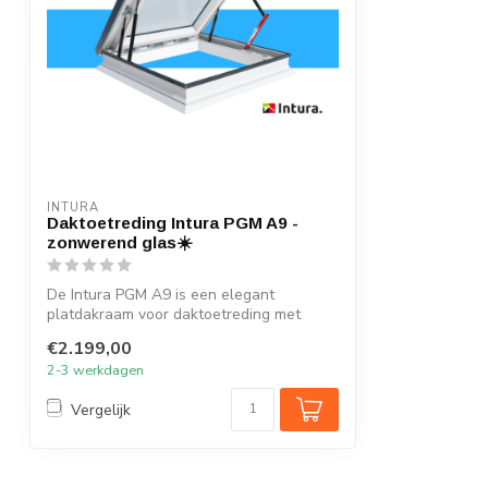
INTURA
Daktoetreding Intura PGM A9 -
zonwerend glas☀️
De Intura PGM A9 is een elegant
platdakraam voor daktoetreding met
zonwerend HR+...
€2.199,00
2-3 werkdagen
Vergelijk