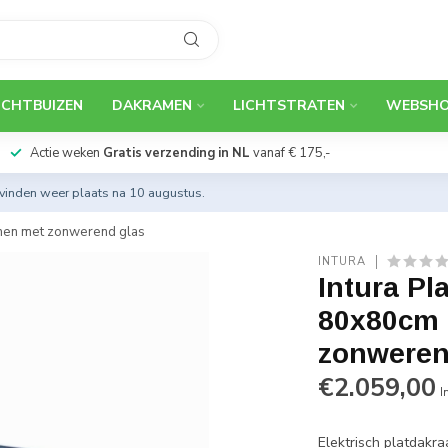
ICHTBUIZEN
DAKRAMEN
LICHTSTRATEN
WEBSH
Actie weken
Gratis verzending in NL
vanaf € 175,-
 vinden weer plaats na 10 augustus.
enen met zonwerend glas
INTURA
Intura Pl
80x80cm -
zonweren
€2.059,00
I
Elektrisch platdakr