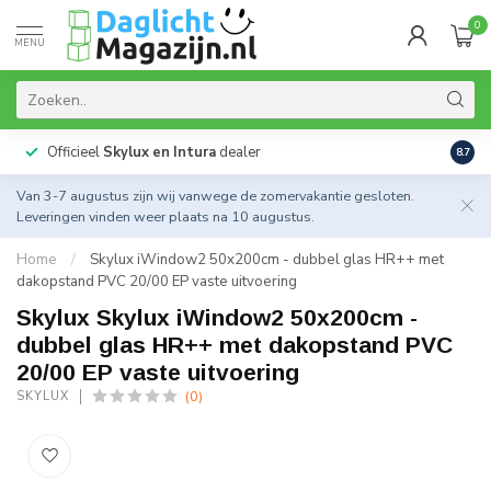
0
MENU
Officieel
Skylux en Intura
dealer
Actie
8.7
Van 3-7 augustus zijn wij vanwege de zomervakantie gesloten.
Leveringen vinden weer plaats na 10 augustus.
Home
/
Skylux iWindow2 50x200cm - dubbel glas HR++ met
dakopstand PVC 20/00 EP vaste uitvoering
Skylux Skylux iWindow2 50x200cm -
dubbel glas HR++ met dakopstand PVC
20/00 EP vaste uitvoering
(0)
SKYLUX