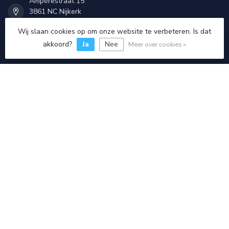
Ampérestraat 15
3861 NC Nijkerk
the Netherlands
Wij slaan cookies op om onze website te verbeteren. Is dat
akkoord?
Ja
Nee
Meer over cookies »
033 - 555 6 999
info@daglichtmagazijn.nl
KVK nummer:
94010749
btw-nummer:
NL866602719B01
Categorieën
Informatie
Mijn account