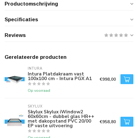
Productomschrijving
Specificaties
Reviews
Gerelateerde producten
INTURA
Intura Platdakraam vast
100x100 cm - Intura PGX A1
€998,00
Op voorraad
SKYLUX
Skylux Skylux iWindow2
60x60cm - dubbel glas HR++
met dakopstand PVC 20/00
€958,80
EP vaste uitvoering
Op voorraad