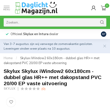
0
MENU
Officieel
Skylux en Intura
dealer
Actie
8.7
Van 3-7 augustus zijn wij vanwege de zomervakantie gesloten.
Leveringen vinden weer plaats na 10 augustus.
Home
/
Skylux iWindow2 60x180cm - dubbel glas HR++ met
dakopstand PVC 20/00 EP vaste uitvoering
Skylux Skylux iWindow2 60x180cm -
dubbel glas HR++ met dakopstand PVC
20/00 EP vaste uitvoering
(0)
SKYLUX