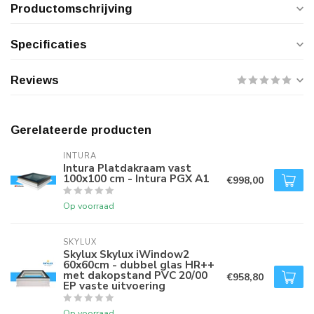
Productomschrijving
Specificaties
Reviews
Gerelateerde producten
INTURA
Intura Platdakraam vast
100x100 cm - Intura PGX A1
€998,00
Op voorraad
SKYLUX
Skylux Skylux iWindow2
60x60cm - dubbel glas HR++
met dakopstand PVC 20/00
€958,80
EP vaste uitvoering
Op voorraad