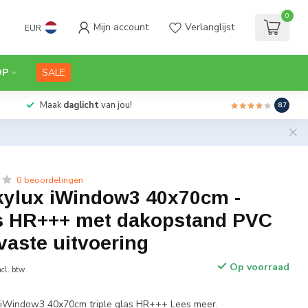
0
Mijn account
Verlanglijst
EUR
OP
SALE
Maak
daglicht
van jou!
8.7
0 beoordelingen
kylux iWindow3 40x70cm -
las HR+++ met dakopstand PVC
vaste uitvoering
Op voorraad
ncl. btw
 iWindow3 40x70cm triple glas HR+++
Lees meer
.