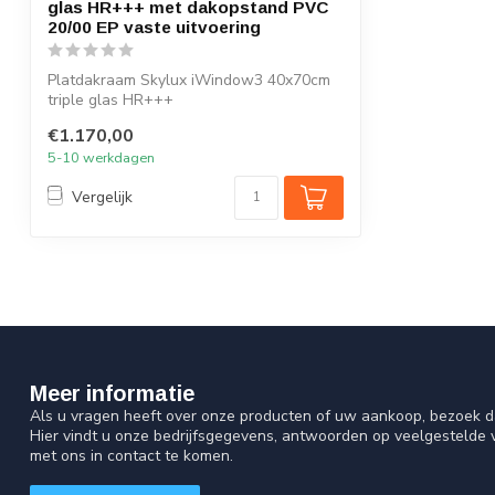
glas HR+++ met dakopstand PVC
20/00 EP vaste uitvoering
Platdakraam Skylux iWindow3 40x70cm
triple glas HR+++
€1.170,00
5-10 werkdagen
Vergelijk
Meer informatie
Als u vragen heeft over onze producten of uw aankoop, bezoek d
Hier vindt u onze bedrijfsgegevens, antwoorden op veelgestelde
met ons in contact te komen.