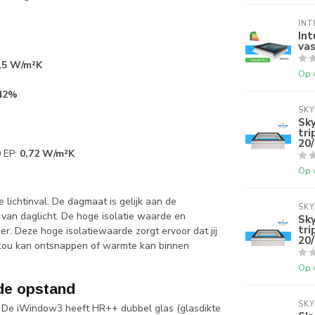
INT
In
vas
,5 W/m²K
Op 
42%
SKY
Sk
tr
20/
 EP:
0,72 W/m²K
Op 
lichtinval. De dagmaat is gelijk aan de
SKY
 van daglicht. De hoge isolatie waarde en
Sk
tr
. Deze hoge isolatiewaarde zorgt ervoor dat jij
20/
 kou kan ontsnappen of warmte kan binnen
Op 
de opstand
SKY
g. De iWindow3 heeft HR++ dubbel glas (glasdikte