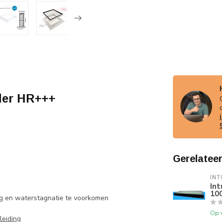
lder HR+++
Gerelatee
INT
In
10
ing en waterstagnatie te voorkomen
Op 
eiding