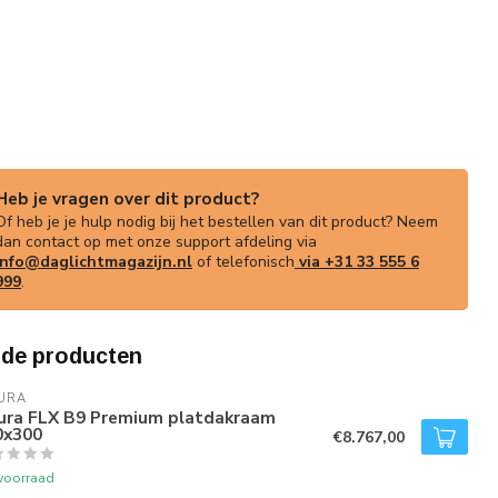
Heb je vragen over dit product?
Of heb je je hulp nodig bij het bestellen van dit product? Neem
dan contact op met onze support afdeling via
info@daglichtmagazijn.nl
of telefonisch
via +31 33 555 6
999
.
rde producten
URA
tura FLX B9 Premium platdakraam
0x300
€8.767,00
voorraad