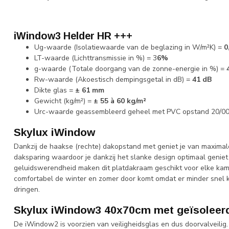
iWindow3 Helder HR +++
Ug-waarde (Isolatiewaarde van de beglazing in W/m²K) =
0
LT-waarde (Lichttransmissie in %) = 3
6%
g-waarde (Totale doorgang van de zonne-energie in %) =
Rw-waarde (Akoestisch dempingsgetal in dB) =
41 dB
Dikte glas =
± 61 mm
Gewicht (kg/m²) =
±
55 à 60 kg/m²
Urc-waarde geassembleerd geheel met PVC opstand 20/00
Skylux iWindow
Dankzij de haakse (rechte) dakopstand met geniet je van maximale 
daksparing waardoor je dankzij het slanke design optimaal geniet
geluidswerendheid maken dit platdakraam geschikt voor elke kamer
comfortabel de winter en zomer door komt omdat er minder snel
dringen.
Skylux iWindow3 40x70cm met geïsoleer
De iWindow2 is voorzien van veiligheidsglas en dus doorvalveili