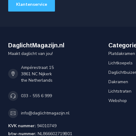
Klantenservice
DaglichtMagazijn.nl
Categori
Maakt daglicht van jou!
Platdakramen
Lichtkoepels
Ampérestraat 15
Daglichtbuize
3861 NC Nijkerk
the Netherlands
Dakramen
Lichtstraten
033 - 555 6 999
Webshop
info@daglichtmagazijn.nl
KVK nummer:
94010749
btw-nummer:
NL866602719B01