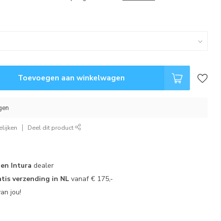
Toevoegen aan winkelwagen
gen
lijken
Deel dit product
 en Intura
dealer
tis verzending in NL
vanaf € 175,-
an jou!