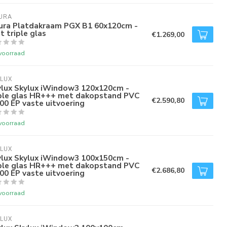
URA
tura Platdakraam PGX B1 60x120cm -
t triple glas
€1.269,00
voorraad
LUX
ylux Skylux iWindow3 120x120cm -
iple glas HR+++ met dakopstand PVC
€2.590,80
00 EP vaste uitvoering
voorraad
LUX
ylux Skylux iWindow3 100x150cm -
iple glas HR+++ met dakopstand PVC
€2.686,80
00 EP vaste uitvoering
voorraad
LUX