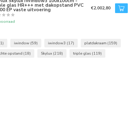
ylux Skylux iWindow3 100x100cm -
iple glas HR+++ met dakopstand PVC
€2.002,80
00 EP vaste uitvoering
voorraad
(1)
iwindow
(59)
iwindow3
(17)
platdakraam
(159)
chte opstand
(18)
Skylux
(218)
triple glas
(119)