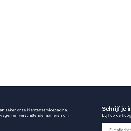
Schrijf je
an zeker onze klantenservicepagina.
Blijf op de hoo
 vragen en verschillende manieren om