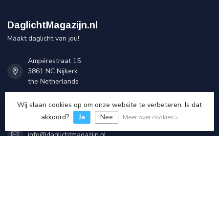
DaglichtMagazijn.nl
Maakt daglicht van jou!
Ampérestraat 15
3861 NC Nijkerk
the Netherlands
Wij slaan cookies op om onze website te verbeteren. Is dat
033 - 555 6 999
akkoord?
Ja
Nee
Meer over cookies »
info@daglichtmagazijn.nl
KVK nummer:
94010749
btw-nummer:
NL866602719B01
Categorieën