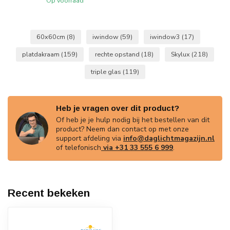
Op voorraad
60x60cm
(8)
iwindow
(59)
iwindow3
(17)
platdakraam
(159)
rechte opstand
(18)
Skylux
(218)
triple glas
(119)
Heb je vragen over dit product?
Of heb je je hulp nodig bij het bestellen van dit
product? Neem dan contact op met onze
support afdeling via
info@daglichtmagazijn.nl
of telefonisch
via +31 33 555 6 999
.
Recent bekeken