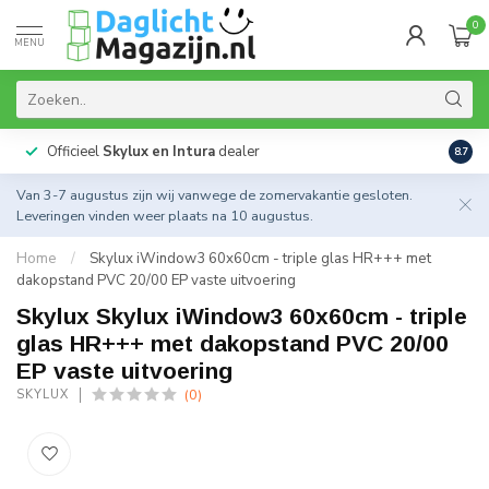
0
MENU
Officieel
Skylux en Intura
dealer
Actie
8.7
Van 3-7 augustus zijn wij vanwege de zomervakantie gesloten.
Leveringen vinden weer plaats na 10 augustus.
Home
/
Skylux iWindow3 60x60cm - triple glas HR+++ met
dakopstand PVC 20/00 EP vaste uitvoering
Skylux Skylux iWindow3 60x60cm - triple
glas HR+++ met dakopstand PVC 20/00
EP vaste uitvoering
(0)
SKYLUX