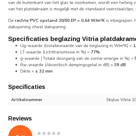
van de buitenkant van het glas te voorkomen, wordt een helling
van het platdakraam is mogelijk met de standaard veerstaalclips, 
De
rechte
PVC opstand 20/00 EP = 0,64 W/m²K
is inbegrepen. H
dakopening ofwel daksparing.
Specificaties beglazing Vitria platdakram
Ug-waarde (Isolatiewaarde van de beglazing in W/m²K) =
1
LT-waarde (Lichttransmissie in %) =
77%
g-waarde (Totale doorgang van de zonne-energie in %) =
Rw-waarde (Akoestisch dempingsgetal in dB) =
39 dB
Dikte =
± 32 mm
Specificaties
Artikelnummer
Skylux Vitria 
Reviews