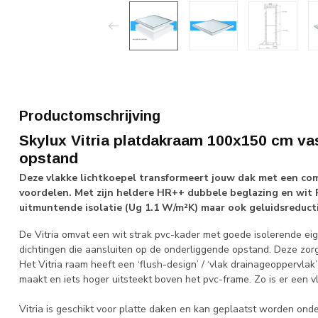
Productomschrijving
Skylux Vitria platdakraam 100x150 cm vas
opstand
Deze vlakke lichtkoepel transformeert jouw dak met een co
voordelen. Met zijn heldere HR++ dubbele beglazing en wit P
uitmuntende isolatie (Ug 1.1 W/m²K) maar ook geluidsreducti
De Vitria omvat een wit strak pvc-kader met goede isolerende ei
dichtingen die aansluiten op de onderliggende opstand. Deze zor
Het Vitria raam heeft een ‘flush-design’ / ‘vlak drainageoppervla
maakt en iets hoger uitsteekt boven het pvc-frame. Zo is er een 
Vitria is geschikt voor platte daken en kan geplaatst worden onde