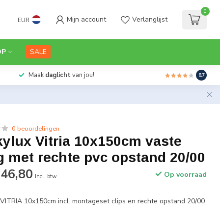
0
Mijn account
Verlanglijst
EUR
OP
SALE
Maak
daglicht
van jou!
8.7
0 beoordelingen
ylux Vitria 10x150cm vaste
g met rechte pvc opstand 20/00
246,80
Op voorraad
Incl. btw
VITRIA 10x150cm incl. montageset clips en rechte opstand 20/00