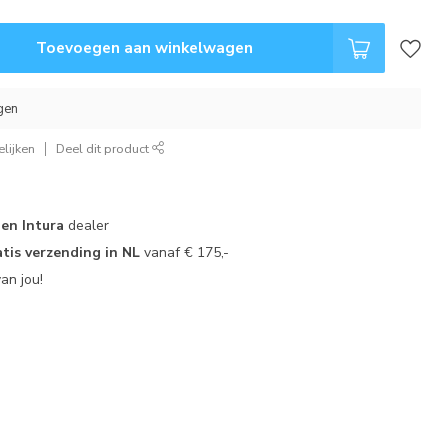
Toevoegen aan winkelwagen
gen
lijken
Deel dit product
 en Intura
dealer
tis verzending in NL
vanaf € 175,-
an jou!