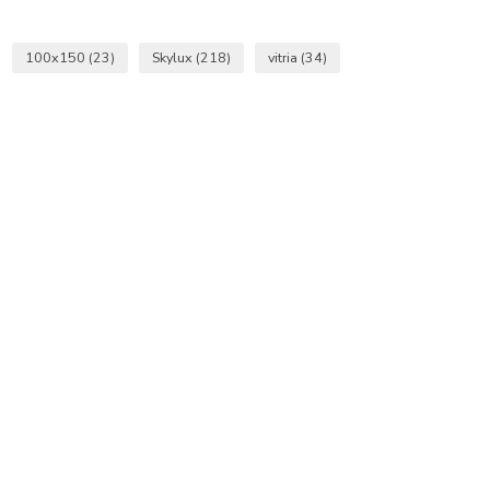
100x150
(23)
Skylux
(218)
vitria
(34)