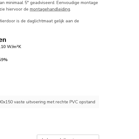
 van minimaal 5° geadviseerd. Eenvoudige montage
zie hiervoor de
montagehandleiding
.
ierdoor is de daglichtmaat gelijk aan de
en
,10 W/m²K
59%
100x150 vaste uitvoering met rechte PVC opstand