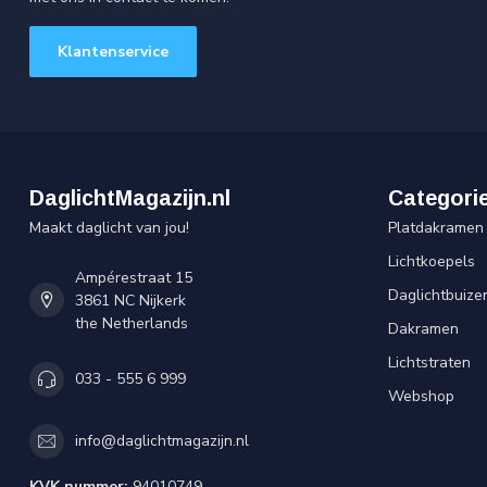
Klantenservice
DaglichtMagazijn.nl
Categori
Maakt daglicht van jou!
Platdakramen
Lichtkoepels
Ampérestraat 15
Daglichtbuize
3861 NC Nijkerk
the Netherlands
Dakramen
Lichtstraten
033 - 555 6 999
Webshop
info@daglichtmagazijn.nl
KVK nummer:
94010749