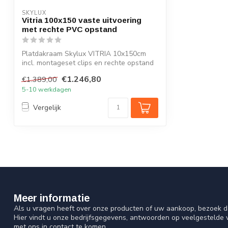
SKYLUX
Vitria 100x150 vaste uitvoering
met rechte PVC opstand
Platdakraam Skylux VITRIA 10x150cm
incl. montageset clips en rechte opstand
20/0...
€1.246,80
€1.389,00
5-10 werkdagen
Vergelijk
Meer informatie
Als u vragen heeft over onze producten of uw aankoop, bezoek d
Hier vindt u onze bedrijfsgegevens, antwoorden op veelgestelde
met ons in contact te komen.