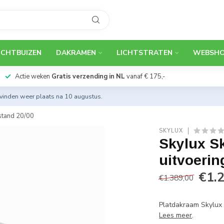
ICHTBUIZEN
DAKRAMEN
LICHTSTRATEN
WEBSH
Actie weken
Gratis verzending in NL
vanaf € 175,-
 vinden weer plaats na 10 augustus.
stand 20/00
SKYLUX
Skylux Sk
uitvoerin
€1.
€1.389,00
Platdakraam Skylux 
Lees meer
.