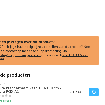
Heb je vragen over dit product?
Of heb je je hulp nodig bij het bestellen van dit product? Neem
dan contact op met onze support afdeling via
info@daglichtmagazijn.nl
of telefonisch
via +31 33 555 6
999
.
rde producten
URA
ura Platdakraam vast 100x150 cm -
tura PGX A1
€1.239,00
voorraad