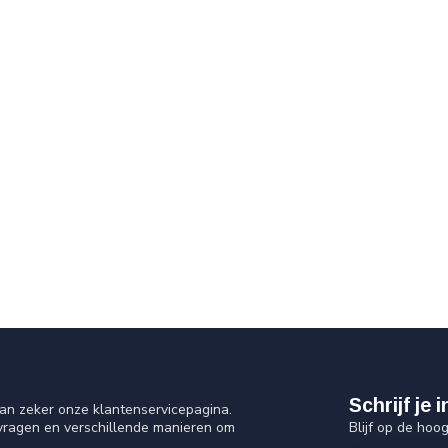
Schrijf je
an zeker onze klantenservicepagina.
Blijf op de hoo
 vragen en verschillende manieren om