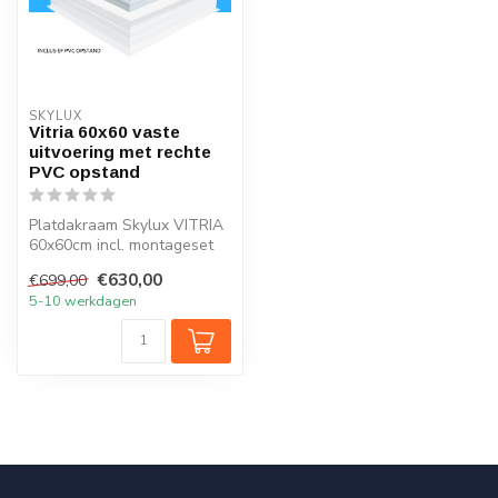
SKYLUX
Vitria 60x60 vaste
uitvoering met rechte
PVC opstand
Platdakraam Skylux VITRIA
60x60cm incl. montageset
clips en rechte opstand
€630,00
€699,00
20/0...
5-10 werkdagen