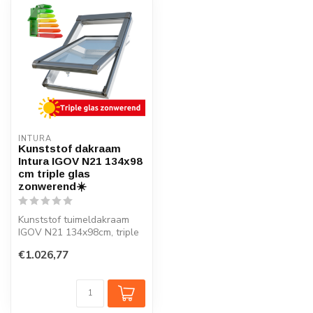
INTURA
Kunststof dakraam
Intura IGOV N21 134x98
cm triple glas
zonwerend☀️
Kunststof tuimeldakraam
IGOV N21 134x98cm, triple
glas zonwerend, Uw = 0,86
€1.026,77
W/m...