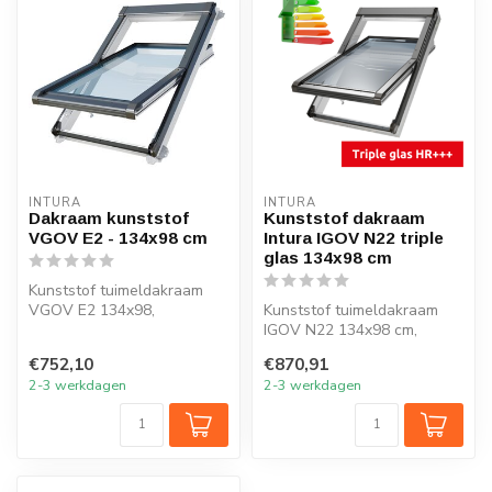
INTURA
INTURA
Dakraam kunststof
Kunststof dakraam
VGOV E2 - 134x98 cm
Intura IGOV N22 triple
glas 134x98 cm
Kunststof tuimeldakraam
VGOV E2 134x98,
Kunststof tuimeldakraam
onderhoudsarm, ventilatie.
IGOV N22 134x98 cm,
U waarde dakr...
ventilatie, triple glas, Uw =
€752,10
€870,91
0,86 W...
2-3 werkdagen
2-3 werkdagen