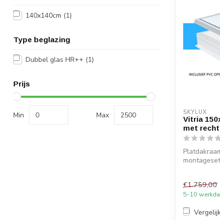
140x140cm
(1)
Type beglazing
Dubbel glas HR++
(1)
Prijs
SKYLUX
Min
Max
Vitria 15
met rech
Platdakraam
montageset 
20/00
€1.759,00
5-10 werkd
Vergelij