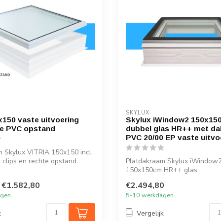
SKYLUX
0x150 vaste uitvoering
Skylux iWindow2 150x15
te PVC opstand
dubbel glas HR++ met d
PVC 20/00 EP vaste uitvo
 Skylux VITRIA 150x150 incl.
clips en rechte opstand
Platdakraam Skylux iWindow
150x150cm HR++ glas
€1.582,80
€2.494,80
agen
5-10 werkdagen
k
Vergelijk