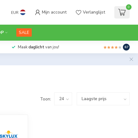
0
Mijn account
Verlanglijst
EUR
OP
SALE
Maak
daglicht
van jou!
8.7
Toon: