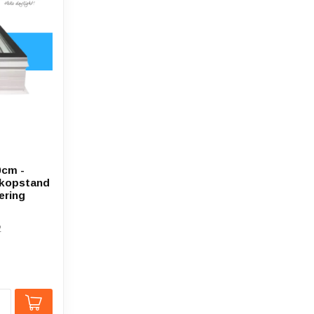
0cm -
akopstand
ering
2