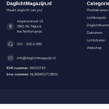
DaglichtMagazijn.nl
Categori
Maakt daglicht van jou!
Platdakramen
Lichtkoepels
Ampérestraat 15
Daglichtbuize
3861 NC Nijkerk
the Netherlands
Dakramen
Lichtstraten
033 - 555 6 999
Webshop
info@daglichtmagazijn.nl
KVK nummer:
94010749
btw-nummer:
NL866602719B01