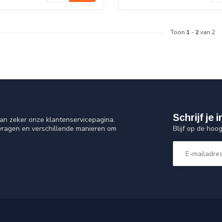
Toon
1
-
2
van 2
Schrijf je
an zeker onze klantenservicepagina.
Blijf op de hoo
 vragen en verschillende manieren om