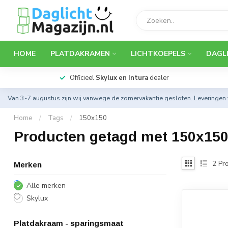
HOME
PLATDAKRAMEN
LICHTKOEPELS
DAGL
Officieel
Skylux en Intura
dealer
Van 3-7 augustus zijn wij vanwege de zomervakantie gesloten. Leveringen
Home
/
Tags
/
150x150
Producten getagd met 150x15
2
Pro
Merken
Alle merken
Skylux
Platdakraam - sparingsmaat