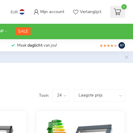
0
Mijn account
Verlanglijst
EUR
OP
SALE
Maak
daglicht
van jou!
8.7
Toon: