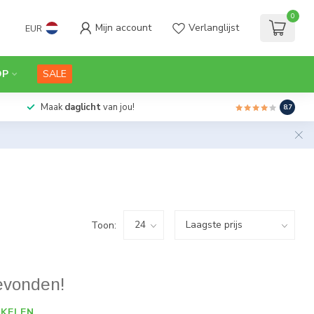
0
Mijn account
Verlanglijst
EUR
OP
SALE
Maak
daglicht
van jou!
8.7
Toon:
evonden!
KELEN