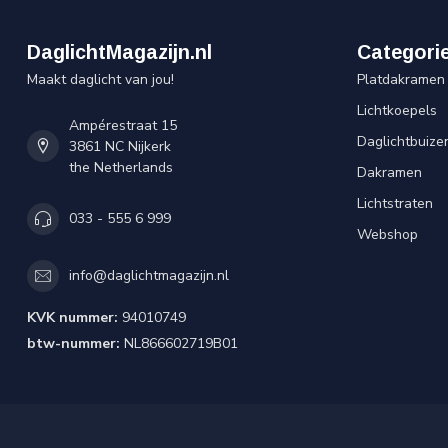
DaglichtMagazijn.nl
Categori
Maakt daglicht van jou!
Platdakramen
Lichtkoepels
Ampérestraat 15
Daglichtbuize
3861 NC Nijkerk
the Netherlands
Dakramen
Lichtstraten
033 - 555 6 999
Webshop
info@daglichtmagazijn.nl
KVK nummer:
94010749
btw-nummer:
NL866602719B01