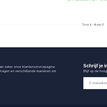
Toon
1
-
0
van 0
Schrijf je
an zeker onze klantenservicepagina.
Blijf op de hoo
 vragen en verschillende manieren om