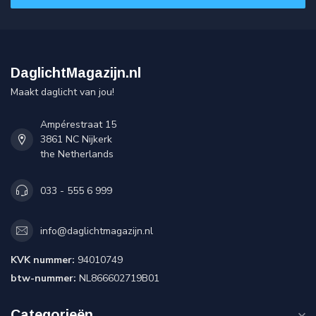
DaglichtMagazijn.nl
Maakt daglicht van jou!
Ampérestraat 15
3861 NC Nijkerk
the Netherlands
033 - 555 6 999
info@daglichtmagazijn.nl
KVK nummer:
94010749
btw-nummer:
NL866602719B01
Categorieën