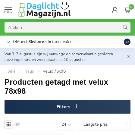
0
MENU
Officieel
Skylux en Intura
dealer
Actie
8.7
Van 3-7 augustus zijn wij vanwege de zomervakantie gesloten.
Leveringen vinden weer plaats na 10 augustus.
Home
/
Tags
/
velux 78x98
Producten getagd met velux
78x98
Filters