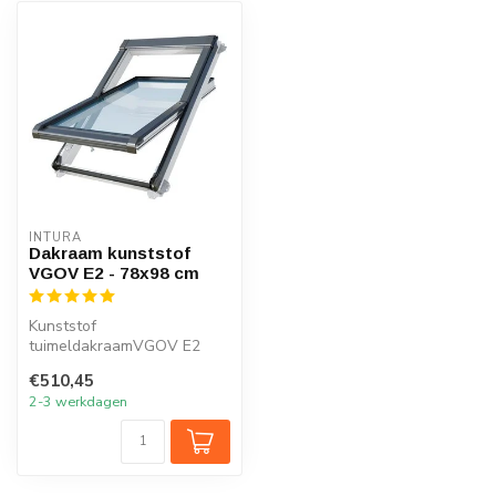
INTURA
Dakraam kunststof
VGOV E2 - 78x98 cm
Kunststof
tuimeldakraamVGOV E2
78x98, onderhoudsarm,
€510,45
ventilatie. U waarde
2-3 werkdagen
dakraa...