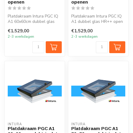
openen
openen
Platdakraam Intura PGC IQ
Platdakraam Intura PGC IQ
A1 60x60cm dubbel glas
A1 dubbel glas HR++ open
HR++ open en sluit je
en sluit je eenvoudig met
€1.529,00
€1.529,00
eenvoudig...
afs...
2-3 werkdagen
2-3 werkdagen
INTURA
INTURA
Platdakraam PGC A1
Platdakraam PGC A1