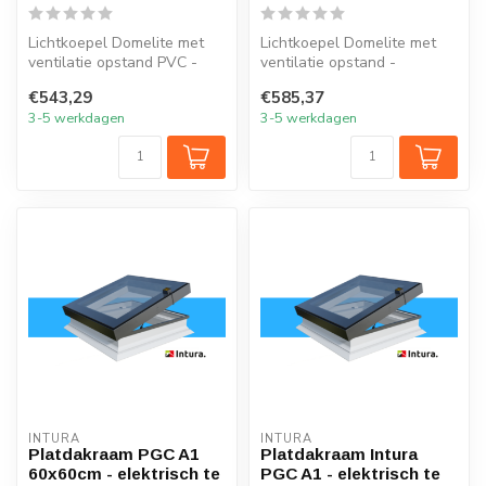
Lichtkoepel Domelite met
Lichtkoepel Domelite met
ventilatie opstand PVC -
ventilatie opstand -
glashelder DUBBELWANDIG
glashelder DRIEWANDIG
€543,29
€585,37
polyca...
polycarbona...
3-5 werkdagen
3-5 werkdagen
INTURA
INTURA
Platdakraam PGC A1
Platdakraam Intura
60x60cm - elektrisch te
PGC A1 - elektrisch te