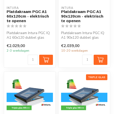
INTURA
INTURA
Platdakraam PGC A1
Platdakraam PGC A1
60x120cm - elektrisch
90x120cm - elektrisch
te openen
te openen
Platdakraam Intura PGC IQ
Platdakraam Intura PGC IQ
A1 60x120 dubbel glas
A1 90x120 dubbel glas
HR++ open en sluit je
HR++ open en sluit je
€2.029,00
€2.039,00
eenvoudig ...
eenvoudig ...
2-3 werkdagen
10-20 werkdagen
TRIPLE GLAS