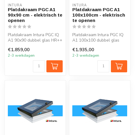
INTURA
INTURA
Platdakraam PGC A1
Platdakraam PGC A1
90x90 cm - elektrisch te
100x100cm - elektrisch
openen
te openen
Platdakraam Intura PGC IQ
Platdakraam Intura PGC IQ
A1 90x90 dubbel glas HR++
A1 100x100 dubbel glas
open en sluit je eenvoudig
HR++ open en sluit je
€1.859,00
€1.935,00
m...
eenvoudig...
2-3 werkdagen
2-3 werkdagen