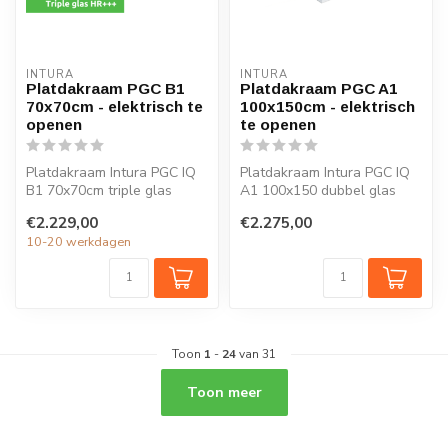
INTURA
INTURA
Platdakraam PGC B1
Platdakraam PGC A1
70x70cm - elektrisch te
100x150cm - elektrisch
openen
te openen
Platdakraam Intura PGC IQ
Platdakraam Intura PGC IQ
B1 70x70cm triple glas
A1 100x150 dubbel glas
HR+++ open en sluit je
HR++ open en sluit je
€2.229,00
€2.275,00
eenvoudi...
eenvoudig...
10-20 werkdagen
Toon
1
-
24
van 31
Toon meer