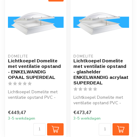
DOMELITE
DOMELITE
Lichtkoepel Domelite
Lichtkoepel Domelite
met ventilatie opstand
met ventilatie opstand
- ENKELWANDIG
- glashelder
OPAAL SUPERDEAL
ENKELWANDIG acrylaat
SUPERDEAL
Lichtkoepel Domelite met
ventilatie opstand PVC -
Lichtkoepel Domelite met
OPAAL ENKELWANDIG
ventilatie opstand PVC -
acrylaat SU...
glashelder ENKELWANDIG
€449,47
€473,47
acrylaa...
3-5 werkdagen
3-5 werkdagen