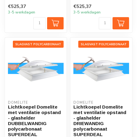
acrylaat SU...
glashelder DRIEWANDIG
€525,37
€525,37
acrylaat...
3-5 werkdagen
3-5 werkdagen
SLAGVAST POLYCARBONAAT
SLAGVAST POLYCARBONAAT
DOMELITE
DOMELITE
Lichtkoepel Domelite
Lichtkoepel Domelite
met ventilatie opstand
met ventilatie opstand
- glashelder
- glashelder
DUBBELWANDIG
DRIEWANDIG
polycarbonaat
polycarbonaat
SUPERDEAL
SUPERDEAL