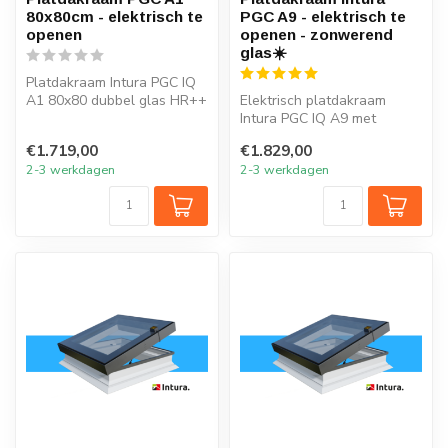
80x80cm - elektrisch te
PGC A9 - elektrisch te
openen
openen - zonwerend
glas☀️
Platdakraam Intura PGC IQ
A1 80x80 dubbel glas HR++
Elektrisch platdakraam
open en sluit je eenvoudig
Intura PGC IQ A9 met
m...
zonwerend glas open je
€1.719,00
€1.829,00
eenvoudig met...
2-3 werkdagen
2-3 werkdagen