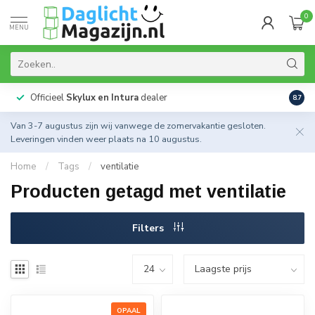
0
MENU
Officieel
Skylux en Intura
dealer
Actie
8.7
Van 3-7 augustus zijn wij vanwege de zomervakantie gesloten.
Leveringen vinden weer plaats na 10 augustus.
Home
/
Tags
/
ventilatie
Producten getagd met ventilatie
Filters
OPAAL