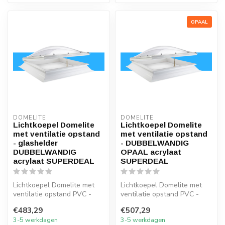
OPAAL
DOMELITE
DOMELITE
Lichtkoepel Domelite
Lichtkoepel Domelite
met ventilatie opstand
met ventilatie opstand
- glashelder
- DUBBELWANDIG
DUBBELWANDIG
OPAAL acrylaat
acrylaat SUPERDEAL
SUPERDEAL
Lichtkoepel Domelite met
Lichtkoepel Domelite met
ventilatie opstand PVC -
ventilatie opstand PVC -
glashelder DUBBELWANDIG
Opaal DUBBELWANDIG
€483,29
€507,29
acryla...
acrylaat S...
3-5 werkdagen
3-5 werkdagen