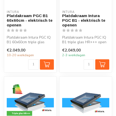
INTURA
INTURA
Platdakraam PGC B1
Platdakraam Intura
60x60cm - elektrisch te
PGC B1 - elektrisch te
openen
openen
Platdakraam Intura PGC IQ
Platdakraam Intura PGC IQ
B1 60x60cm triple glas
B1 triple glas HR+++ open
HR+++ open en sluit je
en sluit je eenvoudig met
€2.049,00
€2.049,00
eenvoudi...
af...
10-20 werkdagen
2-3 werkdagen