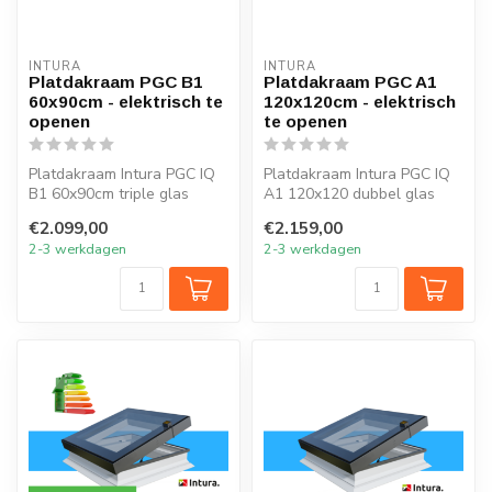
INTURA
INTURA
Platdakraam PGC B1
Platdakraam PGC A1
60x90cm - elektrisch te
120x120cm - elektrisch
openen
te openen
Platdakraam Intura PGC IQ
Platdakraam Intura PGC IQ
B1 60x90cm triple glas
A1 120x120 dubbel glas
HR+++ open en sluit je
HR++ open en sluit je
€2.099,00
€2.159,00
eenvoudi...
eenvoudig...
2-3 werkdagen
2-3 werkdagen