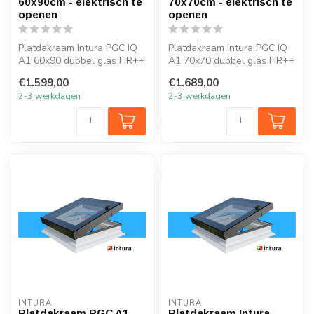
60x90cm - elektrisch te
70x70cm - elektrisch te
openen
openen
Platdakraam Intura PGC IQ
Platdakraam Intura PGC IQ
A1 60x90 dubbel glas HR++
A1 70x70 dubbel glas HR++
open en sluit je eenvoudig
open en sluit je eenvoudig
€1.599,00
€1.689,00
m...
m...
2-3 werkdagen
2-3 werkdagen
INTURA
INTURA
Platdakraam PGC A1
Platdakraam Intura