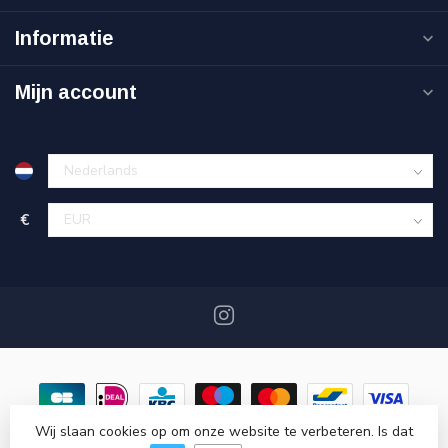
Informatie
Mijn account
€
Wij slaan cookies op om onze website te verbeteren. Is dat
© Copyright 2026 DaglichtMagazijn.nl
- Powered by
Lightspeed
-