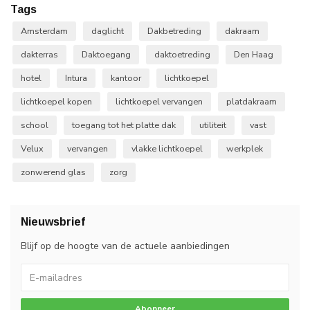
Tags
Amsterdam
daglicht
Dakbetreding
dakraam
dakterras
Daktoegang
daktoetreding
Den Haag
hotel
Intura
kantoor
lichtkoepel
lichtkoepel kopen
lichtkoepel vervangen
platdakraam
school
toegang tot het platte dak
utiliteit
vast
Velux
vervangen
vlakke lichtkoepel
werkplek
zonwerend glas
zorg
Nieuwsbrief
Blijf op de hoogte van de actuele aanbiedingen
Abonneer