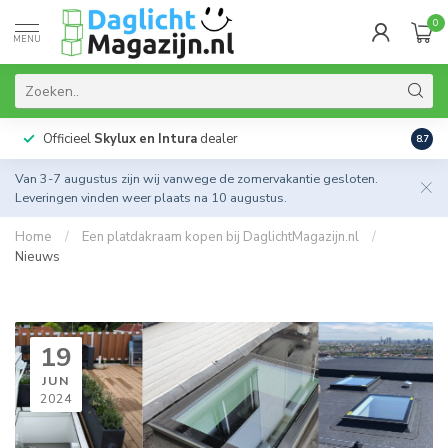
0
MENU
Officieel
Skylux en Intura
dealer
Actie
8.7
Van 3-7 augustus zijn wij vanwege de zomervakantie gesloten.
Leveringen vinden weer plaats na 10 augustus.
Home
/
Een platdakraam kopen bij DaglichtMagazijn.nl
/
Nieuws
19
JUN
2024