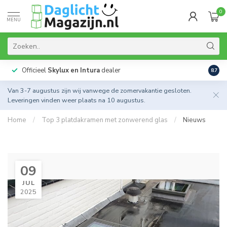
0
MENU
Officieel
Skylux en Intura
dealer
Actie
8.7
Van 3-7 augustus zijn wij vanwege de zomervakantie gesloten.
Leveringen vinden weer plaats na 10 augustus.
Home
/
Top 3 platdakramen met zonwerend glas
/
Nieuws
09
JUL
2025