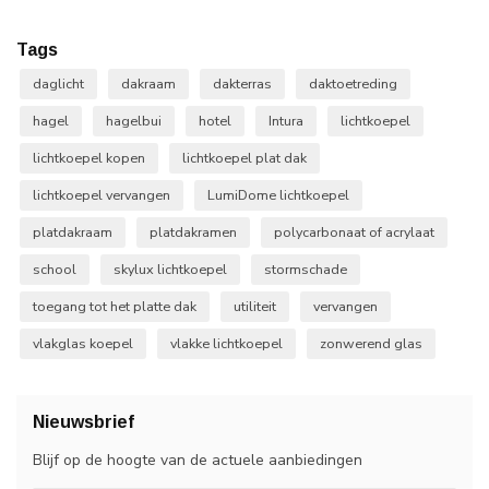
Tags
daglicht
dakraam
dakterras
daktoetreding
hagel
hagelbui
hotel
Intura
lichtkoepel
lichtkoepel kopen
lichtkoepel plat dak
lichtkoepel vervangen
LumiDome lichtkoepel
platdakraam
platdakramen
polycarbonaat of acrylaat
school
skylux lichtkoepel
stormschade
toegang tot het platte dak
utiliteit
vervangen
vlakglas koepel
vlakke lichtkoepel
zonwerend glas
Nieuwsbrief
Blijf op de hoogte van de actuele aanbiedingen