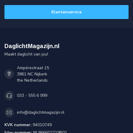
Klantenservice
DaglichtMagazijn.nl
Maakt daglicht van jou!
Ampérestraat 15
3861 NC Nijkerk
the Netherlands
033 - 555 6 999
info@daglichtmagazijn.nl
KVK nummer:
94010749
btw-nummer:
NL866602719B01