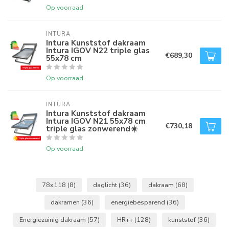
Op voorraad
INTURA
Intura Kunststof dakraam
Intura IGOV N22 triple glas
€689,30
55x78 cm
Op voorraad
INTURA
Intura Kunststof dakraam
Intura IGOV N21 55x78 cm
€730,18
triple glas zonwerend☀️
Op voorraad
78x118
(8)
daglicht
(36)
dakraam
(68)
dakramen
(36)
energiebesparend
(36)
Energiezuinig dakraam
(57)
HR++
(128)
kunststof
(36)