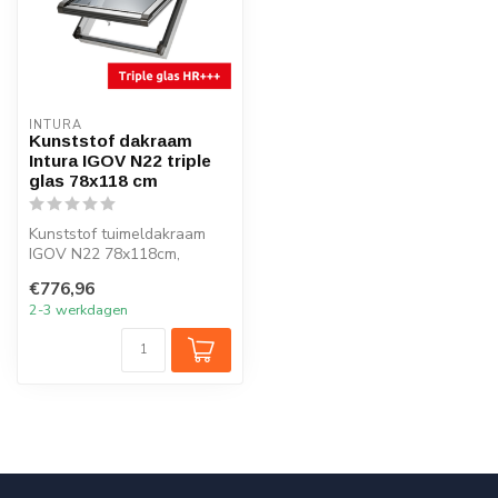
INTURA
Kunststof dakraam
Intura IGOV N22 triple
glas 78x118 cm
Kunststof tuimeldakraam
IGOV N22 78x118cm,
ventilatie, triple glas, Uw =
€776,96
0,86 W/...
2-3 werkdagen