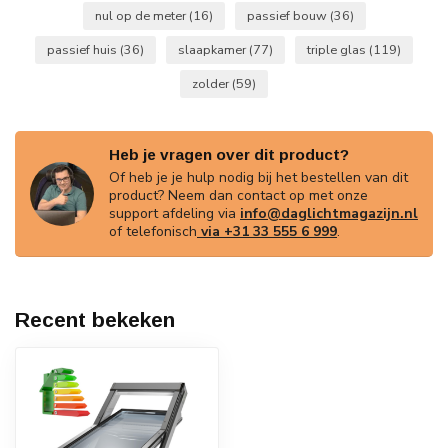
nul op de meter
(16)
passief bouw
(36)
passief huis
(36)
slaapkamer
(77)
triple glas
(119)
zolder
(59)
Heb je vragen over dit product?
Of heb je je hulp nodig bij het bestellen van dit
product? Neem dan contact op met onze
support afdeling via
info@daglichtmagazijn.nl
of telefonisch
via +31 33 555 6 999
.
Recent bekeken