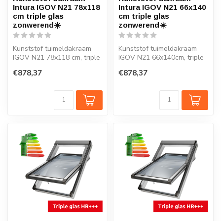
Intura IGOV N21 78x118
Intura IGOV N21 66x140
cm triple glas
cm triple glas
zonwerend☀️
zonwerend☀️
Kunststof tuimeldakraam
Kunststof tuimeldakraam
IGOV N21 78x118 cm, triple
IGOV N21 66x140cm, triple
glas zonwerend, Uw = 0,86
glas zonwerend, Uw = 0,86
€878,37
€878,37
W/...
W/m...