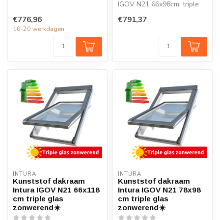
ventilatie, triple glas, Uw =
IGOV N21 66x98cm, triple
0,86 W/...
glas zonwerend, Uw = 0,86
€776,96
€791,37
W/m2...
10-20 werkdagen
INTURA
INTURA
Kunststof dakraam
Kunststof dakraam
Intura IGOV N21 66x118
Intura IGOV N21 78x98
cm triple glas
cm triple glas
zonwerend☀️
zonwerend☀️