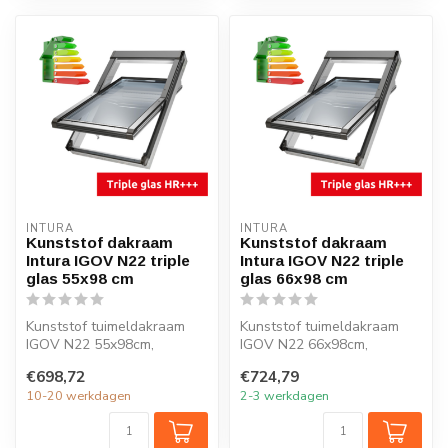
INTURA
INTURA
Kunststof dakraam
Kunststof dakraam
Intura IGOV N22 triple
Intura IGOV N22 triple
glas 55x98 cm
glas 66x98 cm
Kunststof tuimeldakraam
Kunststof tuimeldakraam
IGOV N22 55x98cm,
IGOV N22 66x98cm,
ventilatie, triple glas, Uw =
ventilatie, triple glas, Uw =
€698,72
€724,79
0,86 W/m...
0,86 W/m...
10-20 werkdagen
2-3 werkdagen