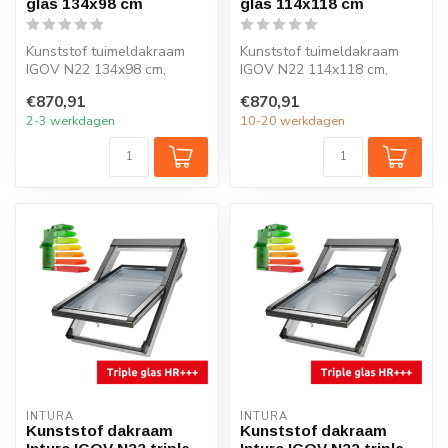
glas 134x98 cm
glas 114x118 cm
Kunststof tuimeldakraam
Kunststof tuimeldakraam
IGOV N22 134x98 cm,
IGOV N22 114x118 cm,
ventilatie, triple glas, Uw =
ventilatie, triple glas, Uw =
€870,91
€870,91
0,86 W...
0,86 ...
2-3 werkdagen
10-20 werkdagen
INTURA
INTURA
Kunststof dakraam
Kunststof dakraam