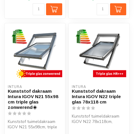
INTURA
INTURA
Kunststof dakraam
Kunststof dakraam
Intura IGOV N21 55x98
Intura IGOV N22 triple
cm triple glas
glas 78x118 cm
zonwerend☀️
Kunststof tuimeldakraam
Kunststof tuimeldakraam
IGOV N22 78x118cm,
IGOV N21 55x98cm, triple
ventilatie, triple glas, Uw =
glas zonwerend, Uw = 0,86
0,86 W/...