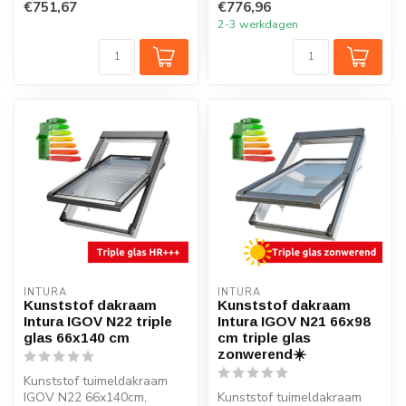
€751,67
€776,96
W/m2...
2-3 werkdagen
INTURA
INTURA
Kunststof dakraam
Kunststof dakraam
Intura IGOV N22 triple
Intura IGOV N21 66x98
glas 66x140 cm
cm triple glas
zonwerend☀️
Kunststof tuimeldakraam
IGOV N22 66x140cm,
Kunststof tuimeldakraam