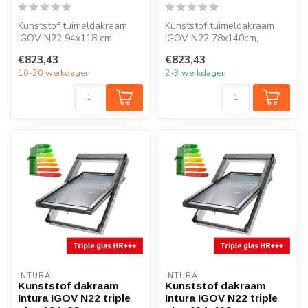
Kunststof tuimeldakraam
Kunststof tuimeldakraam
IGOV N22 94x118 cm,
IGOV N22 78x140cm,
ventilatie, triple glas, Uw =
ventilatie, triple glas, Uw =
€823,43
€823,43
0,86 W...
0,86 W/...
10-20 werkdagen
2-3 werkdagen
INTURA
INTURA
Kunststof dakraam
Kunststof dakraam
Intura IGOV N22 triple
Intura IGOV N22 triple