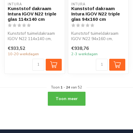
INTURA
INTURA
Kunststof dakraam
Kunststof dakraam
Intura IGOV N22 triple
Intura IGOV N22 triple
glas 114x140 cm
glas 94x160 cm
Kunststof tuimeldakraam
Kunststof tuimeldakraam
IGOV N22 114x140 cm,
IGOV N22 94x160 cm,
ventilatie, triple glas, Uw =
ventilatie, triple glas, Uw =
€933,52
€938,76
0,86 ...
0,86 W...
10-20 werkdagen
2-3 werkdagen
Toon
1
-
24
van 52
Toon meer