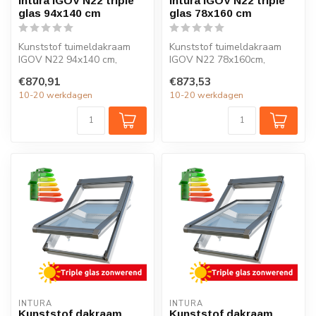
Intura IGOV N22 triple
Intura IGOV N22 triple
glas 94x140 cm
glas 78x160 cm
Kunststof tuimeldakraam
Kunststof tuimeldakraam
IGOV N22 94x140 cm,
IGOV N22 78x160cm,
ventilatie, triple glas, Uw =
ventilatie, triple glas, Uw =
€870,91
€873,53
0,86 W...
0,86 W/...
10-20 werkdagen
10-20 werkdagen
INTURA
INTURA
Kunststof dakraam
Kunststof dakraam