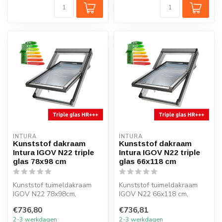
INTURA
INTURA
Kunststof dakraam
Kunststof dakraam
Intura IGOV N22 triple
Intura IGOV N22 triple
glas 78x98 cm
glas 66x118 cm
Kunststof tuimeldakraam
Kunststof tuimeldakraam
IGOV N22 78x98cm,
IGOV N22 66x118 cm,
ventilatie, triple glas, Uw =
ventilatie, triple glas, Uw =
€736,80
€736,81
0,86 W/m...
0,86 W...
2-3 werkdagen
2-3 werkdagen