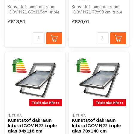
Kunststof tuimeldakraam
Kunststof tuimeldakraam
IGOV N21 66x118cm, triple
IGOV N21 78x98 cm, triple
glas zonwerend, Uw = 0,86
glas zonwerend, Uw = 0,86
€818,51
€820,01
W/m...
W/m...
INTURA
INTURA
Kunststof dakraam
Kunststof dakraam
Intura IGOV N22 triple
Intura IGOV N22 triple
glas 94x118 cm
glas 78x140 cm