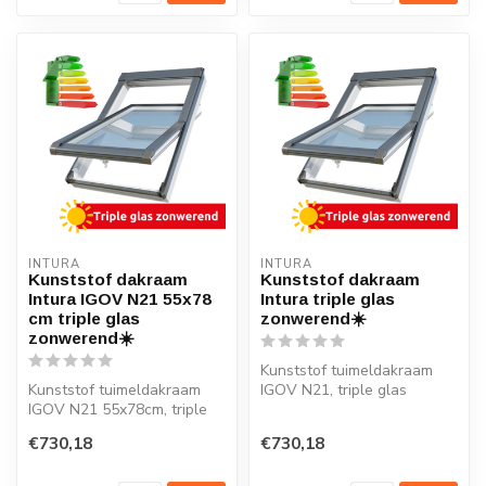
INTURA
INTURA
Kunststof dakraam
Kunststof dakraam
Intura IGOV N21 55x78
Intura triple glas
cm triple glas
zonwerend☀️
zonwerend☀️
Kunststof tuimeldakraam
Kunststof tuimeldakraam
IGOV N21, triple glas
IGOV N21 55x78cm, triple
zonwerend, Uw = 0,86
glas zonwerend, Uw = 0,86
W/m2K
€730,18
€730,18
W/m2...