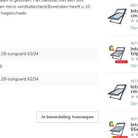
raam is gesloten. Het handvat met een slot
INT
n micro ventilatiestand.Bovendien heeft u 10
In
ef hagelschade.
cm
Op 
INT
Int
tri
18-sunguard 62/34
Op 
9
18-sunguard 62/34
INT
In
cm
Op 
Je beoordeling toevoegen
INT
Int
55x