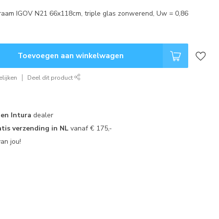
kraam IGOV N21 66x118cm, triple glas zonwerend, Uw = 0,86
Toevoegen aan winkelwagen
lijken
Deel dit product
 en Intura
dealer
tis verzending in NL
vanaf € 175,-
an jou!