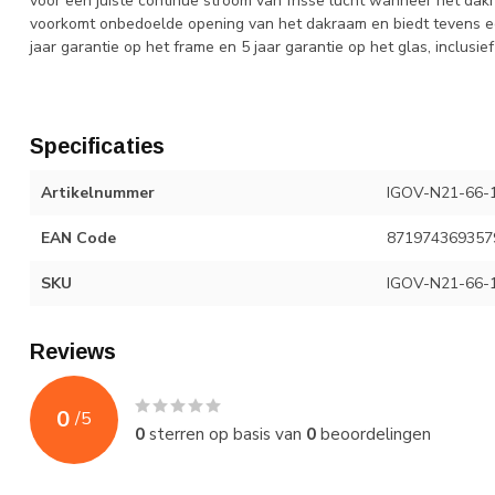
voor een juiste continue stroom van frisse lucht wanneer het dak
voorkomt onbedoelde opening van het dakraam en biedt tevens ee
jaar garantie op het frame en 5 jaar garantie op het glas, inclusi
Specificaties
Artikelnummer
IGOV-N21-66-1
EAN Code
871974369357
SKU
IGOV-N21-66-1
Reviews
0
/
5
0
sterren op basis van
0
beoordelingen