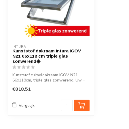
INTURA
Kunststof dakraam Intura IGOV
N21 66x118 cm triple glas
zonwerend☀️
Kunststof tuimeldakraam IGOV N21
66x118cm, triple glas zonwerend, Uw =
0,86 W/m...
€818,51
Vergelijk