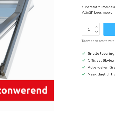
Kunststof tuimelda
W/m2K
Lees meer
.
Toevoegen om te verge
Snelle levering
Officieel
Skylux
Actie weken
Gra
Maak
daglicht
v