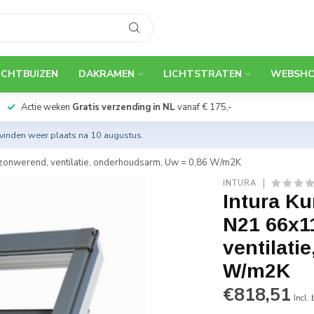
ICHTBUIZEN
DAKRAMEN
LICHTSTRATEN
WEBSH
Actie weken
Gratis verzending in NL
vanaf € 175,-
 vinden weer plaats na 10 augustus.
 zonwerend, ventilatie, onderhoudsarm, Uw = 0,86 W/m2K
INTURA
Intura K
N21 66x11
ventilati
W/m2K
€818,51
Incl.