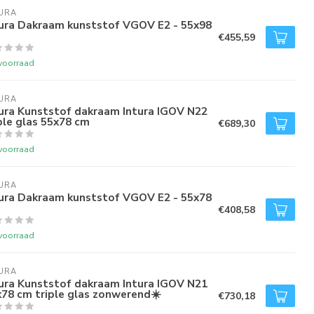
URA
tura Dakraam kunststof VGOV E2 - 55x98
€455,59
voorraad
URA
ura Kunststof dakraam Intura IGOV N22
ple glas 55x78 cm
€689,30
voorraad
URA
tura Dakraam kunststof VGOV E2 - 55x78
€408,58
voorraad
URA
ura Kunststof dakraam Intura IGOV N21
78 cm triple glas zonwerend☀️
€730,18