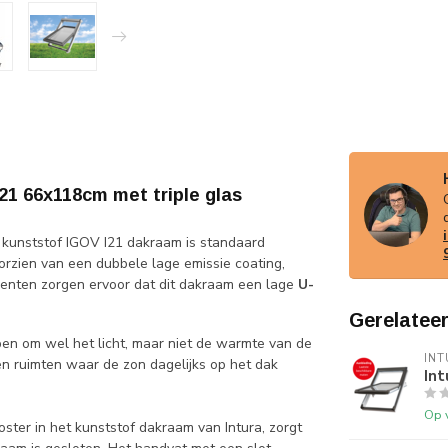
1 66x118cm met triple glas
t kunststof IGOV I21 dakraam is standaard
orzien van een dubbele lage emissie coating,
enten zorgen ervoor dat dit dakraam een lage
U-
Gerelatee
en om wel het licht, maar niet de warmte van de
INT
 en ruimten waar de zon dagelijks op het dak
In
Op 
ter in het kunststof dakraam van Intura, zorgt