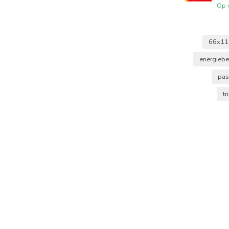
Op 
66x1
energieb
pas
tr