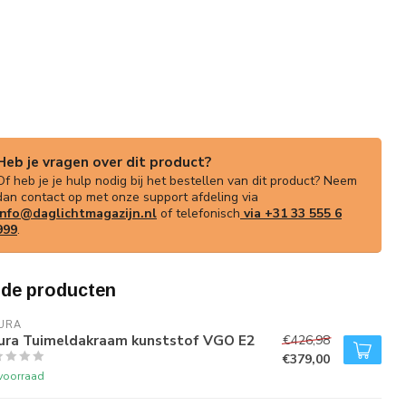
Heb je vragen over dit product?
Of heb je je hulp nodig bij het bestellen van dit product? Neem
dan contact op met onze support afdeling via
info@daglichtmagazijn.nl
of telefonisch
via +31 33 555 6
999
.
rde producten
URA
tura Tuimeldakraam kunststof VGO E2
€426,98
€379,00
voorraad