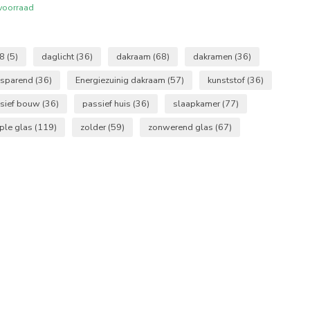
voorraad
18
(5)
daglicht
(36)
dakraam
(68)
dakramen
(36)
esparend
(36)
Energiezuinig dakraam
(57)
kunststof
(36)
sief bouw
(36)
passief huis
(36)
slaapkamer
(77)
iple glas
(119)
zolder
(59)
zonwerend glas
(67)