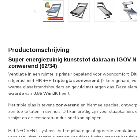
Productomschrijving
Super energiezuinig kunststof dakraam IGOV N2
zonwerend (62/34)
Ventilatie in een ruimte is primair bepalend voor wooncomfort. Di
uitgerust met
HR +++ triple glas zonwerend
(2 keer gehard) vo
warme glasafstandshouders en gevuld met argon gas. Deze elem
waarde
van
0,86 W/m2K
heeft.
Het triple glas is tevens
zonwerend
en hiermee speciaal ontworp
zon toe te laten in uw huis. Dit kan prettig zijn voor slaapkamers
schijnt en de temperatuur dus snel kan oplopen.
Het NEO VENT systeem, het regelbare geïntegreerde ventilatieroos