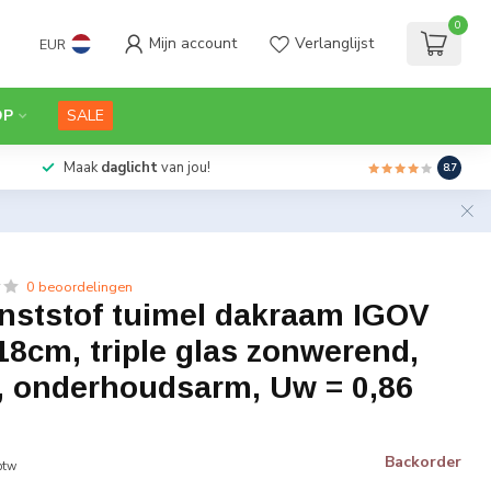
0
Mijn account
Verlanglijst
EUR
OP
SALE
Maak
daglicht
van jou!
8.7
0 beoordelingen
unststof tuimel dakraam IGOV
8cm, triple glas zonwerend,
e, onderhoudsarm, Uw = 0,86
Backorder
 btw