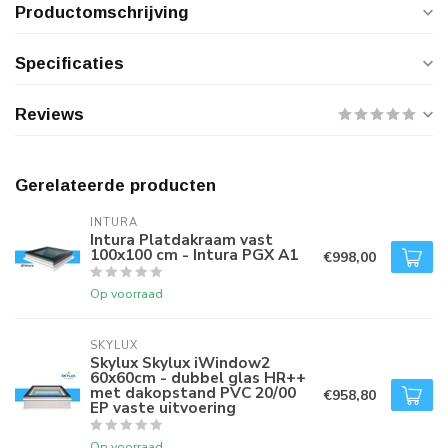
Productomschrijving
Specificaties
Reviews
Gerelateerde producten
INTURA
Intura Platdakraam vast
100x100 cm - Intura PGX A1
€998,00
Op voorraad
SKYLUX
Skylux Skylux iWindow2
60x60cm - dubbel glas HR++
met dakopstand PVC 20/00
€958,80
EP vaste uitvoering
Op voorraad