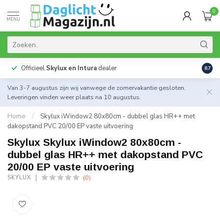
0
MENU
Officieel
Skylux en Intura
dealer
Actie
8.7
Van 3-7 augustus zijn wij vanwege de zomervakantie gesloten.
Leveringen vinden weer plaats na 10 augustus.
Home
/
Skylux iWindow2 80x80cm - dubbel glas HR++ met
dakopstand PVC 20/00 EP vaste uitvoering
Skylux Skylux iWindow2 80x80cm -
dubbel glas HR++ met dakopstand PVC
20/00 EP vaste uitvoering
(0)
SKYLUX