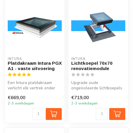
INTURA
INTURA
Platdakraam Intura PGX
Lichtkoepel 70x70
A1 - vaste uitvoering
renovatiemodule
Een Intura platdakraam
Upgrade oude
verlicht elk vertrek onder
ongeïsoleerde lichtkoepels
het platte dak met natuurlijk
in de maat 70x70 met de
€669,00
€719,00
...
nieuwe lichtkoep...
2-3 werkdagen
2-3 werkdagen