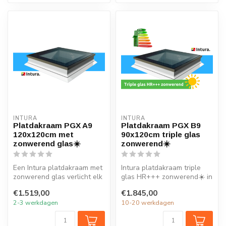
INTURA
INTURA
Platdakraam PGX A9
Platdakraam PGX B9
120x120cm met
90x120cm triple glas
zonwerend glas☀️
zonwerend☀️
Een Intura platdakraam met
Intura platdakraam triple
zonwerend glas verlicht elk
glas HR+++ zonwerend☀️ in
vertrek onder het platte ...
de maat 90x120cm is ideaal
€1.519,00
€1.845,00
v...
2-3 werkdagen
10-20 werkdagen