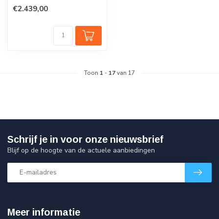
met zonwerend glas open je
€2.439,00
eenv...
Toon
1
-
17
van 17
Schrijf je in voor onze nieuwsbrief
Blijf op de hoogte van de actuele aanbiedingen
Meer informatie