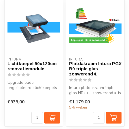
INTURA
INTURA
Lichtkoepel 90x120cm
Platdakraam Intura PGX
renovatiemodule
B9 triple glas
zonwerend☀️
Upgrade oude
ongeïsoleerde lichtkoepels
Intura platdakraam triple
in de maat 90x120cm met
glas HR+++ zonwerend☀️ is
de nieuwe lichtk...
ideaal voor extra daglicht ...
€939,00
€1.179,00
5-6 weken