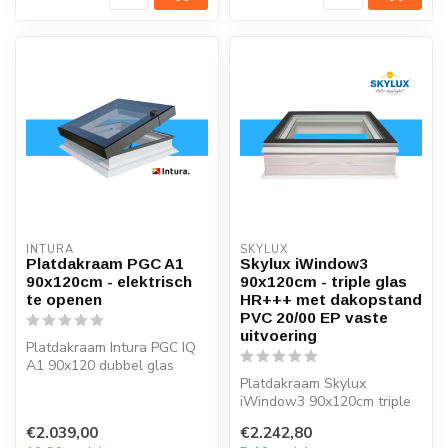
INTURA
SKYLUX
Platdakraam PGC A1
Skylux iWindow3
90x120cm - elektrisch
90x120cm - triple glas
te openen
HR+++ met dakopstand
PVC 20/00 EP vaste
uitvoering
Platdakraam Intura PGC IQ
A1 90x120 dubbel glas
HR++ open en sluit je
Platdakraam Skylux
eenvoudig ...
iWindow3 90x120cm triple
glas HR+++
€2.039,00
€2.242,80