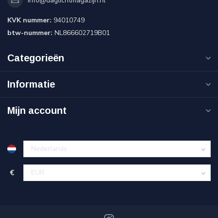
info@daglichtmagazijn.nl
KVK nummer:
94010749
btw-nummer:
NL866602719B01
Categorieën
Informatie
Mijn account
€