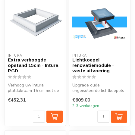
INTURA
INTURA
Extra verhoogde
Lichtkoepel
opstand 15cm - Intura
renovatiemodule -
PGD
vaste uitvoering
Verhoog uw Intura
Upgrade oude
platdakraam 15 cm met de
ongeïsoleerde lichtkoepels
extra verhoogde opstand
met de nieuwe lichtkoepel
€452,31
€609,00
PGD
renovatiemodul...
2-3 werkdagen