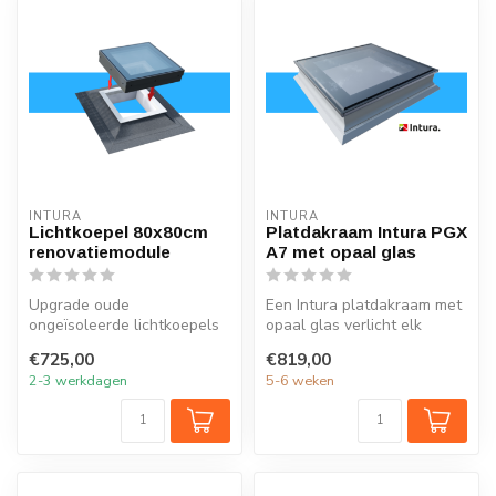
INTURA
INTURA
Lichtkoepel 80x80cm
Platdakraam Intura PGX
renovatiemodule
A7 met opaal glas
Upgrade oude
Een Intura platdakraam met
ongeïsoleerde lichtkoepels
opaal glas verlicht elk
in de maat 80x80 met de
vertrek onder het platte dak
€725,00
€819,00
nieuwe lichtkoep...
...
2-3 werkdagen
5-6 weken