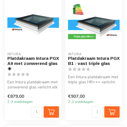
INTURA
INTURA
Platdakraam Intura PGX
Platdakraam Intura PGX
A9 met zonwerend glas
B1 - vast triple glas
☀️
Een Intura platdakraam met
Een Intura platdakraam met
triple glas HR+++ verlicht
zonwerend glas verlicht elk
elk vertrek onder het plat...
vertrek onder het platte ...
€879,00
€907,00
2-3 werkdagen
2-3 werkdagen