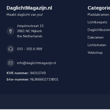
DaglichtMagazijn.nl
Categori
Maakt daglicht van jou!
Platdakramen
Lichtkoepels
Ampérestraat 15
Daglichtbuize
3861 NC Nijkerk
the Netherlands
Dakramen
Lichtstraten
033 - 555 6 999
Webshop
info@daglichtmagazijn.nl
KVK nummer:
94010749
btw-nummer:
NL866602719B01