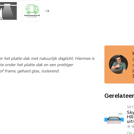
 het platte dak met natuurlijk daglicht. Hiermee is
e onder het platte dak en een prettiger
f frame, gehard glas, isolerend.
Gerelatee
SKY
Sky
HR
uit
Op 