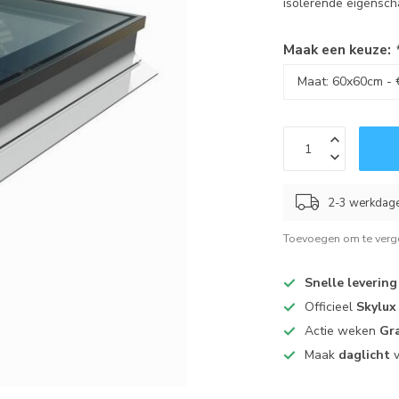
isolerende eigensc
Maak een keuze:
2-3 werkdag
Toevoegen om te verge
Snelle levering
Officieel
Skylux
Actie weken
Gra
Maak
daglicht
v