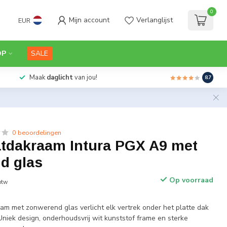
0
Mijn account
Verlanglijst
EUR
OP
SALE
Maak
daglicht
van jou!
8.7
0 beoordelingen
latdakraam Intura PGX A9 met
d glas
Op voorraad
 btw
aam met zonwerend glas verlicht elk vertrek onder het platte dak
. Uniek design, onderhoudsvrij wit kunststof frame en sterke