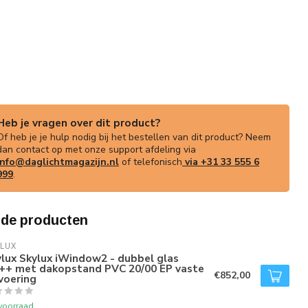
Heb je vragen over dit product?
Of heb je je hulp nodig bij het bestellen van dit product? Neem
dan contact op met onze support afdeling via
info@daglichtmagazijn.nl
of telefonisch
via +31 33 555 6
999
.
rde producten
LUX
lux Skylux iWindow2 - dubbel glas
++ met dakopstand PVC 20/00 EP vaste
€852,00
voering
voorraad