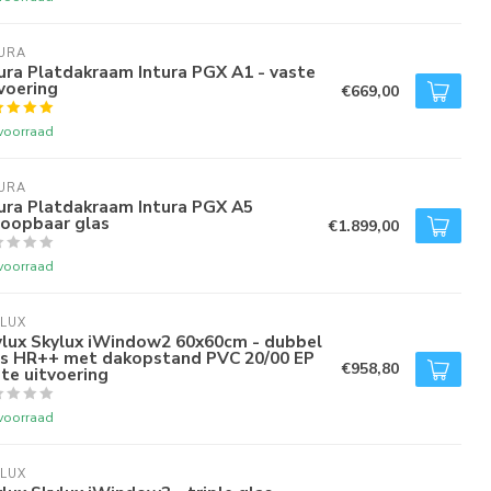
URA
ura Platdakraam Intura PGX A1 - vaste
voering
€669,00
voorraad
URA
ura Platdakraam Intura PGX A5
loopbaar glas
€1.899,00
voorraad
LUX
ylux Skylux iWindow2 60x60cm - dubbel
as HR++ met dakopstand PVC 20/00 EP
€958,80
te uitvoering
voorraad
LUX