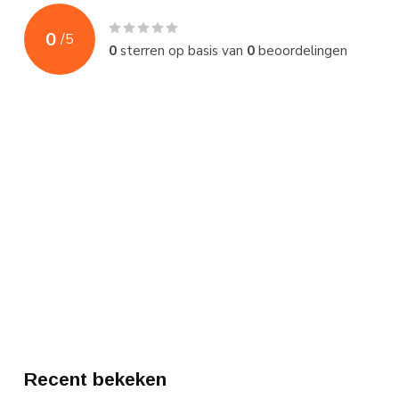
0
/
5
0
sterren op basis van
0
beoordelingen
Recent bekeken