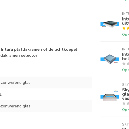
INT
Int
uit
Op 
Intura platdakramen of de lichtkoepel
INT
Int
tdakramen selector
.
be
Op 
zonwerend glas
SKY
Sk
gl
1
vas
zonwerend glas
Op 
SKY