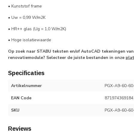
• Kunststof frame
• Uw = 0,99 W/m2K
• HR++ glas (Ug = 1,0 W/m2K)
• Hoge isolatiewaarde
Op zoek naar STABU teksten en/of AutoCAD tekeningen van 
renovatiemodule? Selecteer de juiste bestanden in onze
pla
Specificaties
Artikelnummer
PGX-A9-60-60-
EAN Code
871974369184
SKU
PGX-A9-60-60-
Reviews