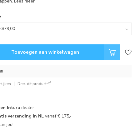
happen.
Lees meer
.
*
Toevoegen aan winkelwagen
en
lijken
Deel dit product
 en Intura
dealer
tis verzending in NL
vanaf € 175,-
an jou!