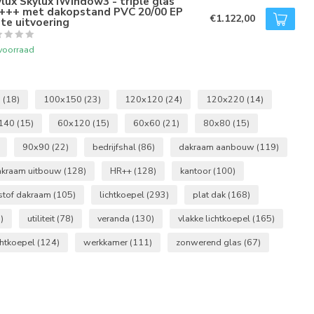
lux Skylux iWindow3 - triple glas
+++ met dakopstand PVC 20/00 EP
€1.122,00
te uitvoering
voorraad
0
(18)
100x150
(23)
120x120
(24)
120x220
(14)
140
(15)
60x120
(15)
60x60
(21)
80x80
(15)
90x90
(22)
bedrijfshal
(86)
dakraam aanbouw
(119)
akraam uitbouw
(128)
HR++
(128)
kantoor
(100)
stof dakraam
(105)
lichtkoepel
(293)
plat dak
(168)
)
utiliteit
(78)
veranda
(130)
vlakke lichtkoepel
(165)
chtkoepel
(124)
werkkamer
(111)
zonwerend glas
(67)