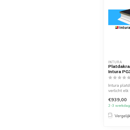
INTURA
Platdakra
Intura PG
Intura pla
verlicht elk
me...
€939,00
2-3 werkda
Vergelij