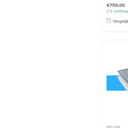
met...
€759,00
2-3 werkda
Vergelij
INTURA