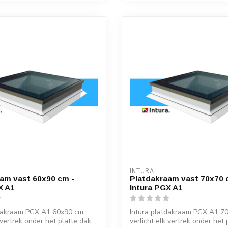
INTURA
am vast 60x90 cm -
Platdakraam vast 70x70 
X A1
Intura PGX A1
tdakraam PGX A1 60x90 cm
Intura platdakraam PGX A1 7
 vertrek onder het platte dak
verlicht elk vertrek onder het 