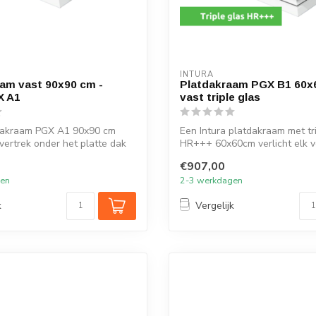
INTURA
am vast 90x90 cm -
Platdakraam PGX B1 60x
X A1
vast triple glas
tdakraam PGX A1 90x90 cm
Een Intura platdakraam met tr
 vertrek onder het platte dak
HR+++ 60x60cm verlicht elk v
onder ...
€907,00
gen
2-3 werkdagen
k
Vergelijk