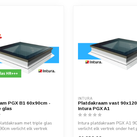
INTURA
aam PGX B1 60x90cm -
Platdakraam vast 90x120
e glas
Intura PGX A1
platdakraam met triple glas
Intura platdakraam PGX A1 9
cm verlicht elk vertrek
verlicht elk vertrek onder het 
me...