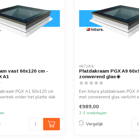
INTURA
am vast 60x120 cm -
Platdakraam PGX A9 60x
X A1
zonwerend glas☀️
tdakraam PGX A1 60x120 cm
Een Intura platdakraam PGX 
 vertrek onder het platte dak
met zonwerend glas verlicht elk
€989,00
gen
2-3 werkdagen
k
Vergelijk