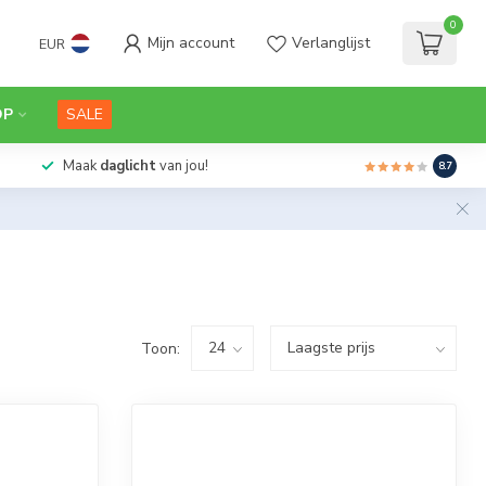
0
Mijn account
Verlanglijst
EUR
OP
SALE
Maak
daglicht
van jou!
8.7
Toon: