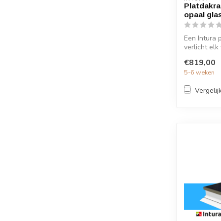
Platdakra
opaal gla
Een Intura 
verlicht elk
€819,00
5-6 weken
Vergelij