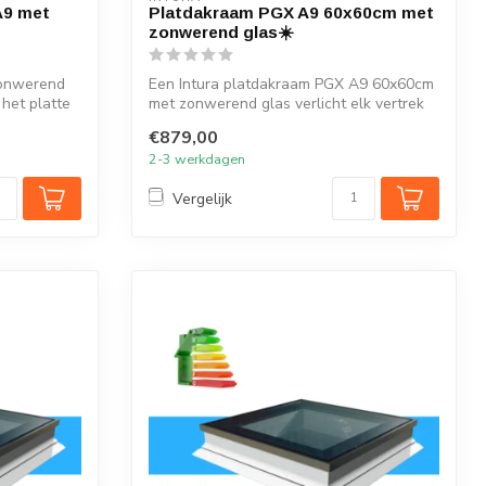
A9 met
Platdakraam PGX A9 60x60cm met
zonwerend glas☀️
zonwerend
Een Intura platdakraam PGX A9 60x60cm
 het platte
met zonwerend glas verlicht elk vertrek
on...
€879,00
2-3 werkdagen
Vergelijk