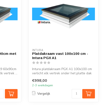
INTURA
90cm met
Platdakraam vast 100x100 cm -
Intura PGX A1
A9 60x90cm
Intura platdakraam PGX A1 100x100 cm
 vertrek ...
verlicht elk vertrek onder het platte dak
m...
€998,00
2-3 werkdagen
Vergelijk