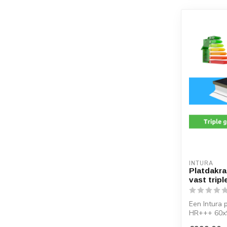
INTURA
Platdakr
vast tripl
Een Intura 
HR+++ 60x90
onder ...