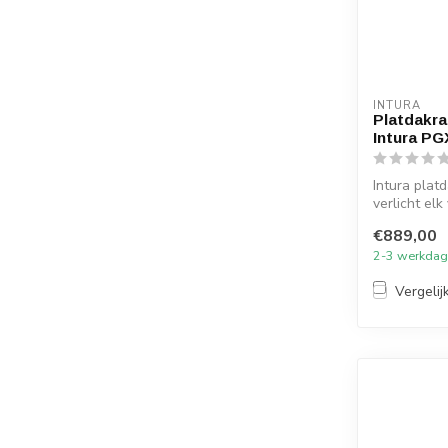
INTURA
Platdakra
Intura PG
Intura pla
verlicht elk
met...
€889,00
2-3 werkda
Vergelij