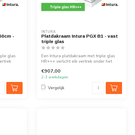
INTURA
60cm -
Platdakraam Intura PGX B1 - vast
triple glas
iple glas
Een Intura platdakraam met triple glas
ertrek
HR+++ verlicht elk vertrek onder het
plat...
€907,00
2-3 werkdagen
Vergelijk