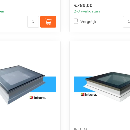
met...
€789,00
gen
2-3 werkdagen
k
Vergelijk
INTURA