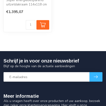
Super energiebesparend
uitzetdakraam 114x118 cm
met wit kunststof profiel
€1.395,07
met me...
Schrijf je in voor onze nieuwsbrief
Blijf op de hoogte van de actuele aanbiedingen
Meer informatie
Als u vragen heeft over onze producten of uw aankoop, bezoek
dan zeker onze klantenservicepagina. Hier vindt u onze