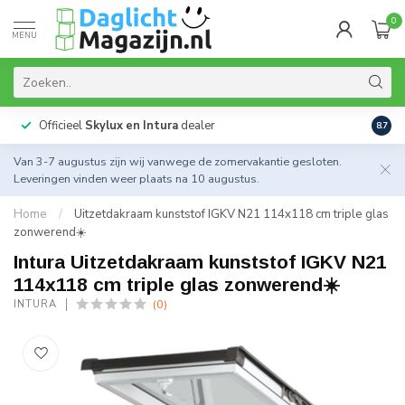
0
MENU
Officieel
Skylux en Intura
dealer
Actie
8.7
Van 3-7 augustus zijn wij vanwege de zomervakantie gesloten.
Leveringen vinden weer plaats na 10 augustus.
Home
/
Uitzetdakraam kunststof IGKV N21 114x118 cm triple glas
zonwerend☀️
Intura Uitzetdakraam kunststof IGKV N21
114x118 cm triple glas zonwerend☀️
(0)
INTURA