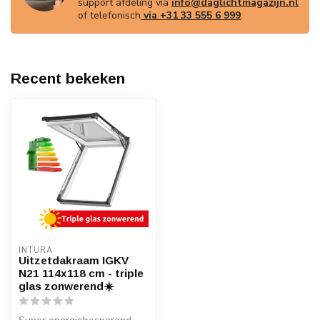
support afdeling via
info@daglichtmagazijn.nl
of telefonisch
via +31 33 555 6 999
.
Recent bekeken
INTURA
Uitzetdakraam IGKV
N21 114x118 cm - triple
glas zonwerend☀️