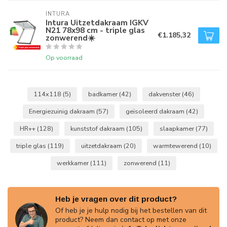
INTURA
Intura Uitzetdakraam IGKV
N21 78x98 cm - triple glas
€1.185,32
zonwerend☀️
Op voorraad
114x118
(5)
badkamer
(42)
dakvenster
(46)
Energiezuinig dakraam
(57)
geïsoleerd dakraam
(42)
HR++
(128)
kunststof dakraam
(105)
slaapkamer
(77)
triple glas
(119)
uitzetdakraam
(20)
warmtewerend
(10)
werkkamer
(111)
zonwerend
(11)
Heb je vragen over dit product?
Of heb je je hulp nodig bij het bestellen van dit
product? Neem dan contact op met onze