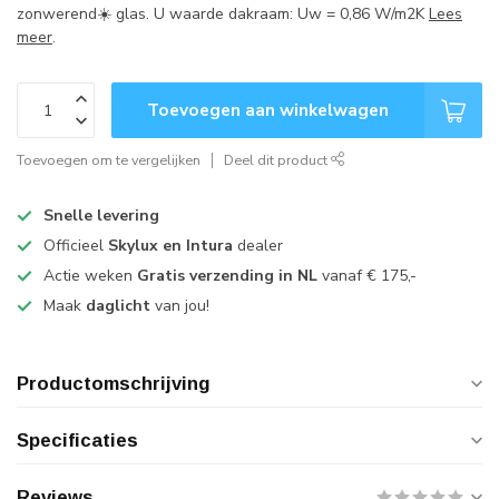
zonwerend☀️ glas. U waarde dakraam: Uw = 0,86 W/m2K
Lees
meer
.
Toevoegen aan winkelwagen
Toevoegen om te vergelijken
Deel dit product
Snelle levering
Officieel
Skylux en Intura
dealer
Actie weken
Gratis verzending in NL
vanaf € 175,-
Maak
daglicht
van jou!
Productomschrijving
Specificaties
Reviews