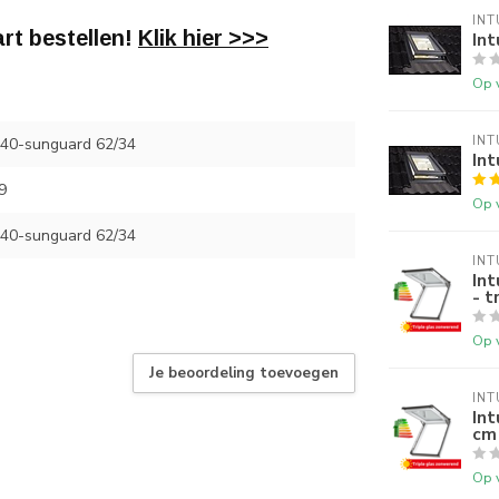
INT
rt bestellen!
Klik hier >>>
Int
Op 
INT
40-sunguard 62/34
Int
9
Op 
40-sunguard 62/34
INT
In
- t
Op 
Je beoordeling toevoegen
INT
In
cm 
Op 