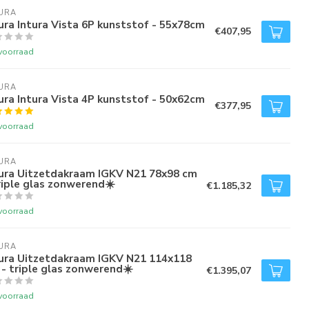
URA
ura Intura Vista 6P kunststof - 55x78cm
€407,95
voorraad
URA
ura Intura Vista 4P kunststof - 50x62cm
€377,95
voorraad
URA
tura Uitzetdakraam IGKV N21 78x98 cm
riple glas zonwerend☀️
€1.185,32
voorraad
URA
tura Uitzetdakraam IGKV N21 114x118
- triple glas zonwerend☀️
€1.395,07
voorraad