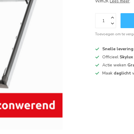
W/m2K
Lees meer
.
Toevoegen om te verge
Snelle levering
Officieel
Skylux
Actie weken
Gra
Maak
daglicht
v