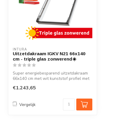
INTURA
Uitzetdakraam IGKV N21 66x140
cm - triple glas zonwerend☀️
Super energiebesparend uitzetdakraam
66x140 cm met wit kunststof profiel met
mee...
€1.243,65
Vergelijk