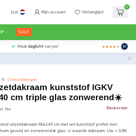
0
Mijn account
Verlanglijst
EUR
OP
SALE
Maak
daglicht
van jou!
8.7
0 beoordelingen
tzetdakraam kunststof IGKV
0 cm triple glas zonwerend☀️
Backorder
ncl. btw
end uitzetdakraam 66x140 cm met wit kunststof profiel met
huim gevuld en zonwerend☀️ glas. U waarde dakraam: Uw = 0,86