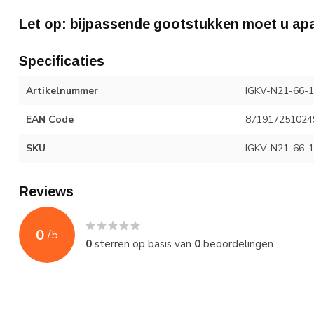
Let op: bijpassende gootstukken moet u apa
Specificaties
Artikelnummer
IGKV-N21-66-1
EAN Code
871917251024
SKU
IGKV-N21-66-1
Reviews
0
/
5
0
sterren op basis van
0
beoordelingen