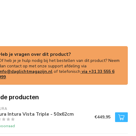
Heb je vragen over dit product?
Of heb je je hulp nodig bij het bestellen van dit product? Neem
dan contact op met onze support afdeling via
info@daglichtmagazijn.nl
of telefonisch
via +31 33 555 6
999
.
rde producten
URA
ura Intura Vista Triple - 50x62cm
€449,95
voorraad