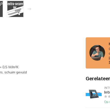
 = 0,5 W/m²K
rs, schuim gevuld
Gerelatee
INT
Int
Op 