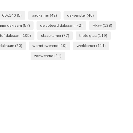
66x140
(5)
badkamer
(42)
dakvenster
(46)
uinig dakraam
(57)
geïsoleerd dakraam
(42)
HR++
(128)
stof dakraam
(105)
slaapkamer
(77)
triple glas
(119)
tdakraam
(20)
warmtewerend
(10)
werkkamer
(111)
zonwerend
(11)