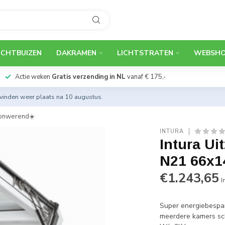
ICHTBUIZEN
DAKRAMEN
LICHTSTRATEN
WEBSH
Actie weken
Gratis verzending in NL
vanaf € 175,-
 vinden weer plaats na 10 augustus.
zonwerend☀️
INTURA
Intura Ui
N21 66x14
€1.243,65
I
Super energiebespar
meerdere kamers sc