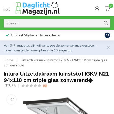
0
MENU
Officieel
Skylux en Intura
dealer
Actie
8.7
Van 3-7 augustus zijn wij vanwege de zomervakantie gesloten.
Leveringen vinden weer plaats na 10 augustus.
Home
/
Uitzetdakraam kunststof IGKV N21 94x118 cm triple glas
zonwerend☀️
Intura Uitzetdakraam kunststof IGKV N21
94x118 cm triple glas zonwerend☀️
(0)
INTURA