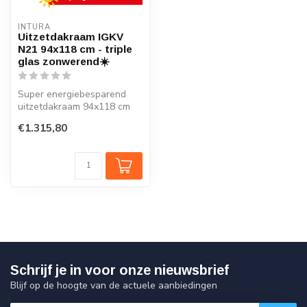
INTURA
Uitzetdakraam IGKV
N21 94x118 cm - triple
glas zonwerend☀️
Super energiebesparend
uitzetdakraam 94x118 cm
met wit kunststof profiel
€1.315,80
met mee...
Schrijf je in voor onze nieuwsbrief
Blijf op de hoogte van de actuele aanbiedingen