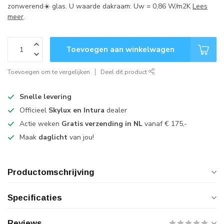
zonwerend☀️ glas. U waarde dakraam: Uw = 0,86 W/m2K
Lees
meer
.
Toevoegen aan winkelwagen
Toevoegen om te vergelijken
Deel dit product
Snelle levering
Officieel
Skylux en Intura
dealer
Actie weken
Gratis verzending in NL
vanaf € 175,-
Maak
daglicht
van jou!
Productomschrijving
Specificaties
Reviews