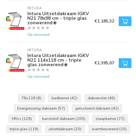
INTURA
Intura Uitzetdakraam IGKV
N21 78x98 cm - triple glas
€1.185,32
zonwerend☀️
Op voorraad
INTURA
Intura Uitzetdakraam IGKV
N21 114x118 cm - triple
€1.395,07
glas zonwerend☀️
Op voorraad
78x118
(8)
badkamer
(42)
dakvenster
(46)
Energiezuinig dakraam
(57)
geïsoleerd dakraam
(42)
HR++
(128)
kunststof dakraam
(105)
slaapkamer
(77)
triple glas
(119)
uitzetdakraam
(20)
warmtewerend
(10)